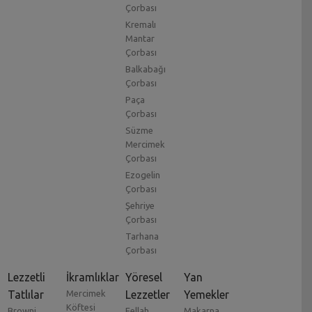
Çorbası
Kremalı
Mantar
Çorbası
Balkabağı
Çorbası
Paça
Çorbası
Süzme
Mercimek
Çorbası
Ezogelin
Çorbası
Şehriye
Çorbası
Tarhana
Çorbası
Lezzetli
İkramlıklar
Yöresel
Yan
Tatlılar
Mercimek
Lezzetler
Yemekler
Köftesi
Browni
Fellah
Makarna