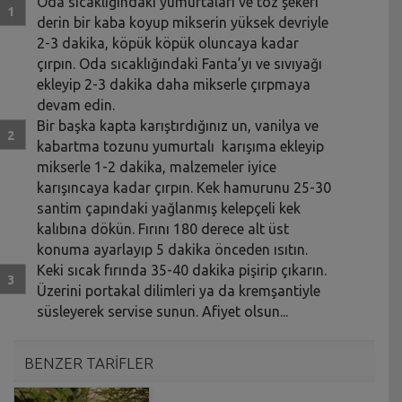
Oda sıcaklığındaki yumurtaları ve toz şekeri
derin bir kaba koyup mikserin yüksek devriyle
2-3 dakika, köpük köpük oluncaya kadar
çırpın. Oda sıcaklığındaki Fanta’yı ve sıvıyağı
ekleyip 2-3 dakika daha mikserle çırpmaya
devam edin.
Bir başka kapta karıştırdığınız un, vanilya ve
kabartma tozunu yumurtalı karışıma ekleyip
mikserle 1-2 dakika, malzemeler iyice
karışıncaya kadar çırpın. Kek hamurunu 25-30
santim çapındaki yağlanmış kelepçeli kek
kalıbına dökün. Fırını 180 derece alt üst
konuma ayarlayıp 5 dakika önceden ısıtın.
Keki sıcak fırında 35-40 dakika pişirip çıkarın.
Üzerini portakal dilimleri ya da kremşantiyle
süsleyerek servise sunun. Afiyet olsun...
BENZER TARİFLER