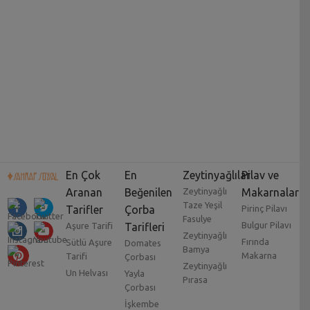
En Çok
En
Zeytinyağlılar
Pilav ve
Aranan
Beğenilen
Zeytinyağlı
Makarnalar
Taze Yeşil
Tarifler
Çorba
Pirinç Pilavı
Fasulye
Bulgur Pilavı
Aşure Tarifi
Tarifleri
Zeytinyağlı
Fırında
Sütlü Aşure
Domates
Bamya
Makarna
Tarifi
Çorbası
Zeytinyağlı
Un Helvası
Yayla
Pırasa
Çorbası
İşkembe