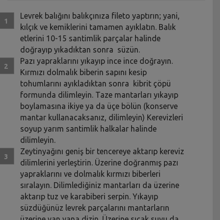
Levrek balığını balıkçınıza fileto yaptırın; yani,
kılçık ve kemiklerini tamamen ayıklatın. Balık
etlerini 10-15 santimlik parçalar halinde
doğrayıp yıkadıktan sonra süzün.
Pazı yapraklarını yıkayıp ince ince doğrayın.
Kırmızı dolmalık biberin sapını kesip
tohumlarını ayıkladıktan sonra kibrit çöpü
formunda dilimleyin. Taze mantarları yıkayıp
boylamasına ikiye ya da üçe bölün (konserve
mantar kullanacaksanız, dilimleyin) Kerevizleri
soyup yarım santimlik halkalar halinde
dilimleyin.
Zeytinyağını geniş bir tencereye aktarıp kereviz
dilimlerini yerleştirin. Üzerine doğranmış pazı
yapraklarını ve dolmalık kırmızı biberleri
sıralayın. Dilimlediğiniz mantarları da üzerine
aktarıp tuz ve karabiberi serpin. Yıkayıp
süzdüğünüz levrek parçalarını mantarların
üzerine yan yana dizin. Üzerine sıcak suyu da