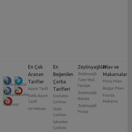
En Çok
En
Zeytinyağlılar
Pilav ve
Aranan
Beğenilen
Zeytinyağlı
Makarnalar
Taze Yeşil
Tarifler
Çorba
Pirinç Pilavı
Fasulye
Bulgur Pilavı
Aşure Tarifi
Tarifleri
Zeytinyağlı
Fırında
Sütlü Aşure
Domates
Bamya
Makarna
Tarifi
Çorbası
Zeytinyağlı
Un Helvası
Yayla
Pırasa
Çorbası
İşkembe
Çorbası