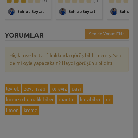
(3)
(0)
Sahrap Soysal
Sahrap Soysal
Sahrap So
YORUMLAR
Sen de Yorum Ekle
Hiç kimse bu tarif hakkında görüş bildirmemiş. Sen
de mi öyle yapacaksın? Haydi görüşünü bildir:)
levrek
zeytinyağı
kereviz
pazı
kırmızı dolmalık biber
mantar
karabiber
un
limon
krema