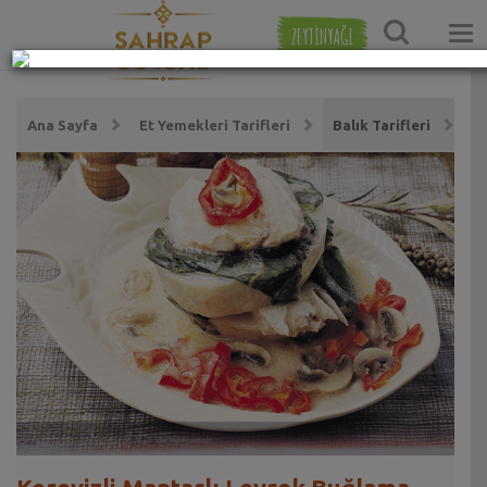
ZEYTİNYAĞI
Ana Sayfa
Et Yemekleri Tarifleri
Balık Tarifleri