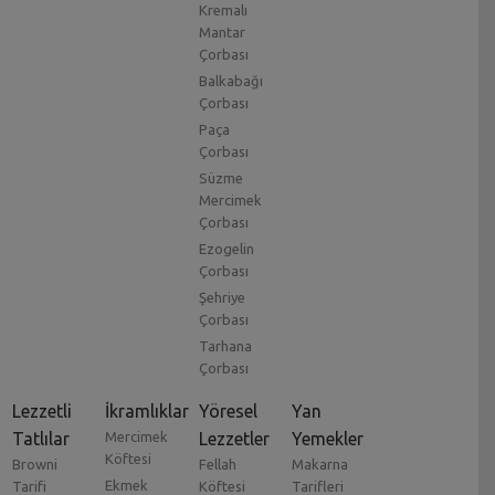
Kremalı
Mantar
Çorbası
Balkabağı
Çorbası
Paça
Çorbası
Süzme
Mercimek
Çorbası
Ezogelin
Çorbası
Şehriye
Çorbası
Tarhana
Çorbası
Lezzetli
İkramlıklar
Yöresel
Yan
Tatlılar
Mercimek
Lezzetler
Yemekler
Köftesi
Browni
Fellah
Makarna
Ekmek
Tarifi
Köftesi
Tarifleri