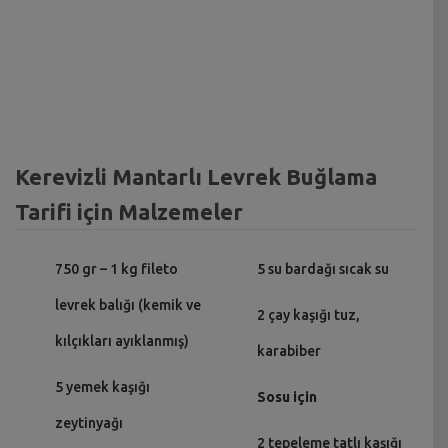
Kerevizli Mantarlı Levrek Buğlama
Tarifi için Malzemeler
750 gr – 1 kg fileto
5 su bardağı sıcak su
levrek balığı (kemik ve
2 çay kaşığı tuz,
kılçıkları ayıklanmış)
karabiber
5 yemek kaşığı
Sosu için
zeytinyağı
2 tepeleme tatlı kaşığı