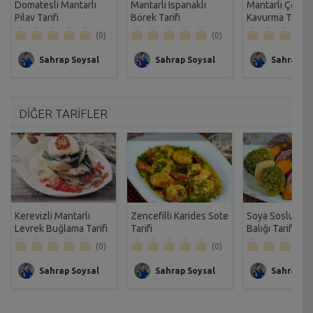
Domatesli Mantarlı
Mantarlı Ispanaklı
Mantarlı Çoban
Pilav Tarifi
Börek Tarifi
Kavurma Tarifi
(0)
(0)
Sahrap Soysal
Sahrap Soysal
Sahrap So
DİĞER TARİFLER
Kerevizli Mantarlı
Zencefilli Karides Sote
Soya Soslu So
Levrek Buğlama Tarifi
Tarifi
Balığı Tarifi
(0)
(0)
Sahrap Soysal
Sahrap Soysal
Sahrap So