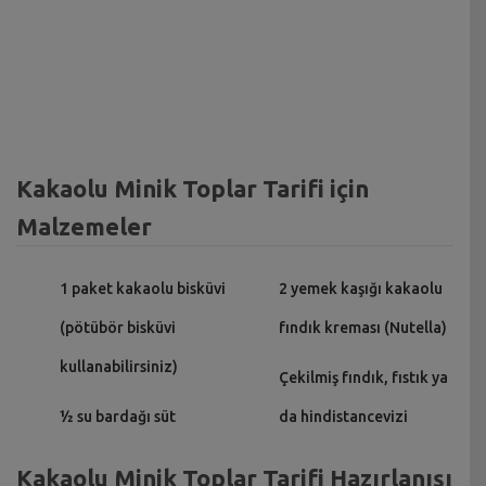
Kakaolu Minik Toplar Tarifi için
Malzemeler
1 paket kakaolu bisküvi
2 yemek kaşığı kakaolu
(pötübör bisküvi
fındık kreması (Nutella)
kullanabilirsiniz)
Çekilmiş fındık, fıstık ya
½ su bardağı süt
da hindistancevizi
Kakaolu Minik Toplar Tarifi Hazırlanışı