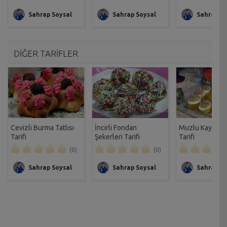
Sahrap Soysal
Sahrap Soysal
Sahrap So
DİĞER TARİFLER
Cevizli Burma Tatlısı
İncirli Fondan
Muzlu Kayısı Tat
Tarifi
Şekerleri Tarifi
Tarifi
(0)
(0)
Sahrap Soysal
Sahrap Soysal
Sahrap So