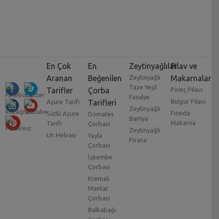
En Çok
En
Zeytinyağlılar
Pilav ve
Aranan
Beğenilen
Zeytinyağlı
Makarnalar
Taze Yeşil
Tarifler
Çorba
Pirinç Pilavı
Fasulye
Bulgur Pilavı
Aşure Tarifi
Tarifleri
Zeytinyağlı
Fırında
Sütlü Aşure
Domates
Bamya
Makarna
Tarifi
Çorbası
Zeytinyağlı
Un Helvası
Yayla
Pırasa
Çorbası
İşkembe
Çorbası
Kremalı
Mantar
Çorbası
Balkabağı