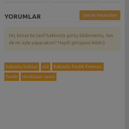
YORUMLAR
Sen de Yorum Ekle
Hiç kimse bu tarif hakkında görüş bildirmemiş. Sen
de mi öyle yapacaksın? Haydi görüşünü bildir:)
kakaolu bisküvi
süt
Kakaolu Fındık Kreması
fındık
Hindistan cevizi