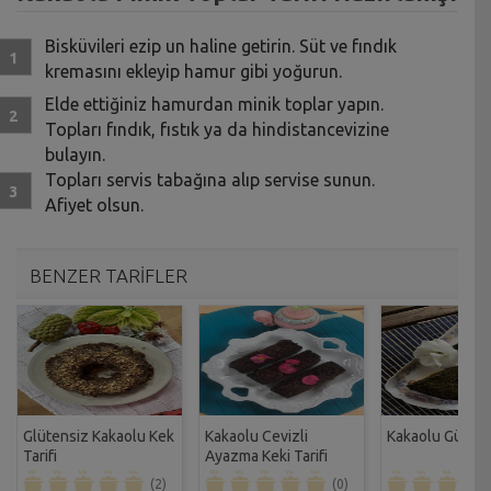
Bisküvileri ezip un haline getirin. Süt ve fındık
kremasını ekleyip hamur gibi yoğurun.
Elde ettiğiniz hamurdan minik toplar yapın.
Topları fındık, fıstık ya da hindistancevizine
bulayın.
Topları servis tabağına alıp servise sunun.
Afiyet olsun.
BENZER TARİFLER
Glütensiz Kakaolu Kek
Kakaolu Cevizli
Kakaolu Gün Kek
Tarifi
Ayazma Keki Tarifi
(2)
(0)