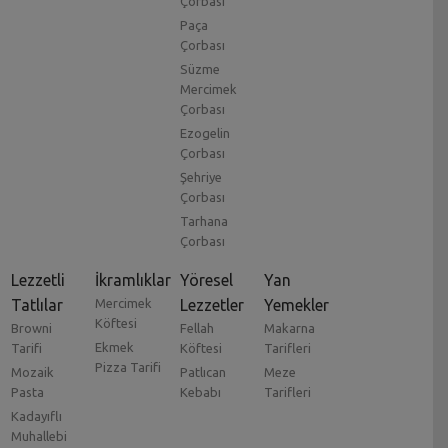
Çorbası
Paça
Çorbası
Süzme
Mercimek
Çorbası
Ezogelin
Çorbası
Şehriye
Çorbası
Tarhana
Çorbası
Lezzetli
İkramlıklar
Yöresel
Yan
Tatlılar
Mercimek
Lezzetler
Yemekler
Köftesi
Browni
Fellah
Makarna
Ekmek
Tarifi
Köftesi
Tarifleri
Pizza Tarifi
Mozaik
Patlıcan
Meze
Pasta
Kebabı
Tarifleri
Kadayıflı
Muhallebi