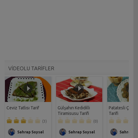
VİDEOLU TARİFLER
Ceviz Tatlısı Tarif
Gülşahın Kedidilli
Patatesli Çıtır 
Tiramisusu Tarifi
Tarifi
(3)
(0)
Sahrap Soysal
Sahrap Soysal
Sahrap So