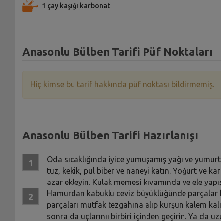
1 çay kaşığı karbonat
Anasonlu Bülben Tarifi Püf Noktaları
Hiç kimse bu tarif hakkında püf noktası bildirmemiş.
Anasonlu Bülben Tarifi Hazırlanışı
Oda sıcaklığında iyice yumuşamış yağı ve yumurta
tuz, kekik, pul biber ve naneyi katın. Yoğurt ve k
azar ekleyin. Kulak memesi kıvamında ve ele yap
Hamurdan kabuklu ceviz büyüklüğünde parçalar ko
parçaları mutfak tezgahına alıp kurşun kalem kalın
sonra da uçlarınıı birbiri içinden geçirin. Ya da u