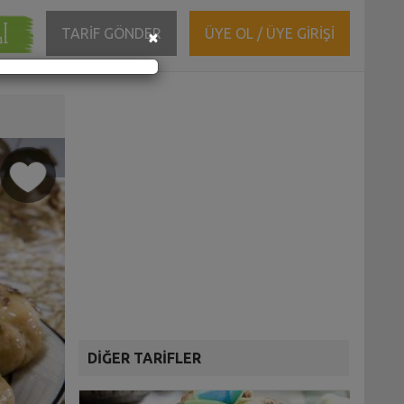
ĞI
Close
TARİF GÖNDER
ÜYE OL / ÜYE GİRİŞİ
×
DİĞER TARİFLER