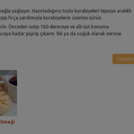
 yağla yağlayın. Hazırladığınız tuzlu kurabiyeleri tepsiye aralıklı
rpıp fırça yardımıyla kurabiyelerin üzerine sürün.
rin. Önceden ısıtıp 160 dereceye ve alt-üst konuma
ncaya kadar pişirip çıkarın. Ilık ya da soğuk olarak servise
Tümünü G
Ekmeği
Anasonlu Bülben Tarifi
Anasonlu Ameri
Tarifi