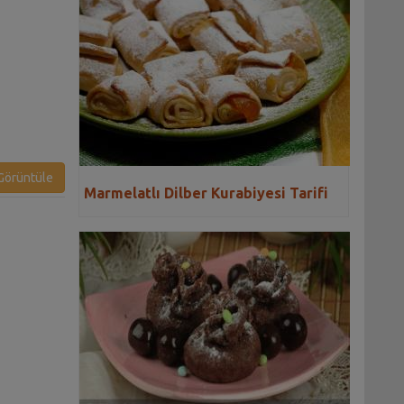
örüntüle
Marmelatlı Dilber Kurabiyesi Tarifi
kan Ekmeği