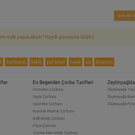
Sen de Y
 mi öyle yapacaksın? Haydi görüşünü bildir:)
t
karbonat
kekik
pul biber
nane
un
Anason
fler
En Beğenilen Çorba Tarifleri
Zeytinyağlıla
Domates Çorbası
Zeytinyağlı Taze
Yayla Çorbası
Zeytinyağlı Ba
İşkembe Çorbası
Zeytinyağlı Pıra
Kremalı Mantar Çorbası
Balkabağı Çorbası
Paça Çorbası
Süzme Mercimek Çorbası