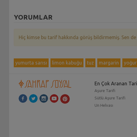
YORUMLAR
Hiç kimse bu tarif hakkında görüş bildirmemiş. Sen de
yumurta sarısı
limon kabuğu
tuz
margarin
yoğur
En Çok Aranan Tari
Aşure Tarifi
Sütlü Aşure Tarifi
Un Helvası