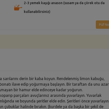
2-3 yemek kaşığı anason (susam ya da çörek otu da
kullanabilirsiniz)
Püf No
 sarılarını derin bir kaba koyun. Rendelenmiş limon kabuğu,
arbonatı ilave edip yoğurmaya başlayın. Bir taraftan da unu azar
ışmayan bir hamur elde edinceye kadar yoğurun.
parıp parçaları avuçlarınız arasında yuvarlayın. Yuvarlak
lığında ve boyunda şeritler elde edin. Şeritleri önce yuvarlayın
zun çubuklar halinde bırakın. (kurdele ya da başka bir şekil de