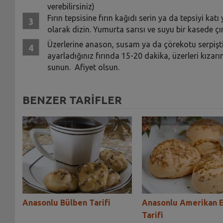
verebilirsiniz)
Fırın tepsisine fırın kağıdı serin ya da tepsiyi katı
olarak dizin. Yumurta sarısı ve suyu bir kasede çı
Üzerlerine anason, susam ya da çörekotu serpişti
ayarladığınız fırında 15-20 dakika, üzerleri kızarı
sunun. Afiyet olsun.
BENZER TARİFLER
ği
Anasonlu Bülben Tarifi
Anasonlu Amerikan 
Tarifi