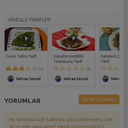
VİDEOLU TARİFLER
Ceviz Tatlısı Tarif
Gülşahın Kedidilli
Patatesli Çıtır 
Tiramisusu Tarifi
Tarifi
(3)
(0)
Sahrap Soysal
Sahrap Soysal
Sahrap So
YORUMLAR
Sen de Yorum Ekle
Hiç kimse bu tarif hakkında görüş bildirmemiş. Sen
de mi öyle yapacaksın? Haydi görüşünü bildir:)