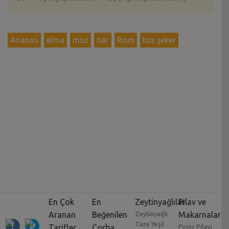
Ananas
elma
muz
nar
Rom
toz şeker
En Çok
En
Zeytinyağlılar
Pilav ve
Aranan
Beğenilen
Zeytinyağlı
Makarnalar
Taze Yeşil
Tarifler
Çorba
Pirinç Pilavı