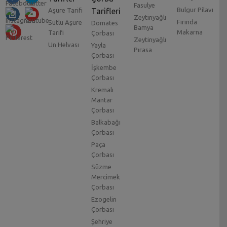
Fasulye
Bulgur Pilavı
Aşure Tarifi
Tarifleri
Zeytinyağlı
Fırında
Sütlü Aşure
Domates
Bamya
Makarna
Tarifi
Çorbası
Zeytinyağlı
Un Helvası
Yayla
Pırasa
Çorbası
İşkembe
Çorbası
Kremalı
Mantar
Çorbası
Balkabağı
Çorbası
Paça
Çorbası
Süzme
Mercimek
Çorbası
Ezogelin
Çorbası
Şehriye