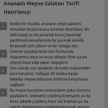
Ananaslı Meyve Salatası Tarifi
Hazırlanışı
Keskin bir bıçakla ananasın yeşil saplarını
atmadan boylamasına ortadan ikiye kesin. Bir
tatlı kaşığı ya da yuvarlak havuç keseceği
yardımıyla kenarlarında bir parmak kalınlık
bırakarak içini çıkarın ve bir tabağa alın.
Üzerine soyulup tavla zarı formunda
doğranmış elma ve muzu ekleyin. Rom ya da
sherryi ilave edip şekeri serpiştirin.
Son olarak, nar tanelerini de katıp malzemeleri
iyice karıştırın. Yaklaşık 30 dakika kadar
bekletip meyve tatlarının birbirine karışmasını
sağlayın.
Bu meyve karışımını ananasların çukur kısmına
paylaştırın. İsterseniz çırpılmış kremşanti ya da
biraz şekerle çırpılmış hazır süt kreması ya da
sakızlı dondurmayı üzerlerine koyarak servise