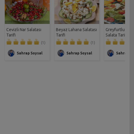
Cevizli Nar Salatası
Beyaz Lahana Salatası
Greyfurtlu Egzo
Tarifi
Tarifi
Salata Tarifi
(1)
(1)
Sahrap Soysal
Sahrap Soysal
Sahrap So