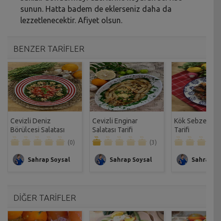
sunun. Hatta badem de eklerseniz daha da
lezzetlenecektir. Afiyet olsun.
BENZER TARİFLER
Cevizli Deniz
Cevizli Enginar
Kök Sebze Sala
Börülcesi Salatası
Salatası Tarifi
Tarifi
Tarifi
(0)
(3)
Sahrap Soysal
Sahrap Soysal
Sahrap So
DİĞER TARİFLER