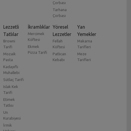
Çorbası
Tarhana
Çorbası
Lezzetli
İkramlıklar
Yöresel
Yan
Tatlılar
Mercimek
Lezzetler
Yemekler
Köftesi
Browni
Fellah
Makarna
Ekmek
Tarifi
Köftesi
Tarifleri
Pizza Tarifi
Mozaik
Patlıcan
Meze
Pasta
Kebabı
Tarifleri
Kadayıflı
Muhallebi
Sütlaç Tarifi
Islak Kek
Tarifi
Etimek
Tatlısı
Un
Kurabiyesi
İrmik
Helvası