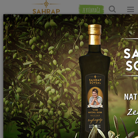
ZEYTİNYAĞI
Ana Sayfa
Çorba Tarifleri
Yöresel Çorba Tarifleri