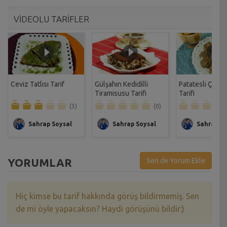
VİDEOLU TARİFLER
Ceviz Tatlısı Tarif
Gülşahın Kedidilli
Patatesli Çıtır 
Tiramisusu Tarifi
Tarifi
(3)
(0)
Sahrap Soysal
Sahrap Soysal
Sahrap So
YORUMLAR
Sen de Yorum Ekle
Hiç kimse bu tarif hakkında görüş bildirmemiş. Sen
de mi öyle yapacaksın? Haydi görüşünü bildir:)