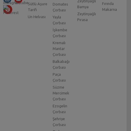
Zeytinyağlı
Fırında
Sütlü Aşure
Domates
Bamya
Makarna
Tarifi
Çorbası
Zeytinyağlı
Un Helvası
Yayla
Pırasa
Çorbası
İşkembe
Çorbası
Kremalı
Mantar
Çorbası
Balkabağı
Çorbası
Paça
Çorbası
Süzme
Mercimek
Çorbası
Ezogelin
Çorbası
Şehriye
Çorbası