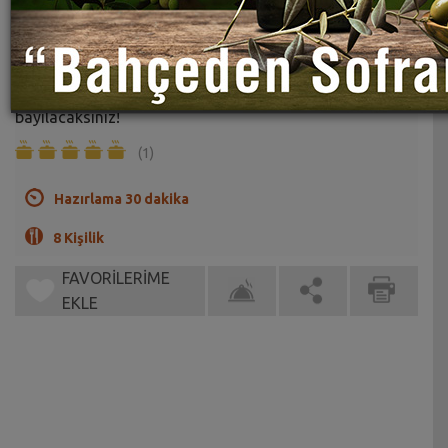
Katıklı Aş Tarifi
Sahrap Soysal
Hem lezzetli hem doyurucu bu yöresel çorbaya
bayılacaksınız!
(1)
Hazırlama 30 dakika
8 Kişilik
FAVORİLERİME
EKLE