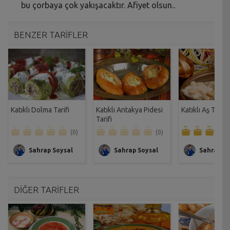
bu çorbaya çok yakışacaktır. Afiyet olsun..
BENZER TARİFLER
Katıklı Dolma Tarifi
Katıklı Antakya Pidesi
Katıklı Aş Tarifi
Tarifi
(0)
(0)
Sahrap Soysal
Sahrap Soysal
Sahrap So
DİĞER TARİFLER