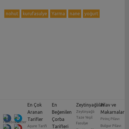
nohut
kurufasulye
Yarma
nane
yoğurt
En Çok
En
Zeytinyağlılar
Pilav ve
Aranan
Beğenilen
Zeytinyağlı
Makarnalar
Taze Yeşil
Tarifler
Çorba
Pirinç Pilavı
Fasulye
Bulgur Pilavı
Aşure Tarifi
Tarifleri