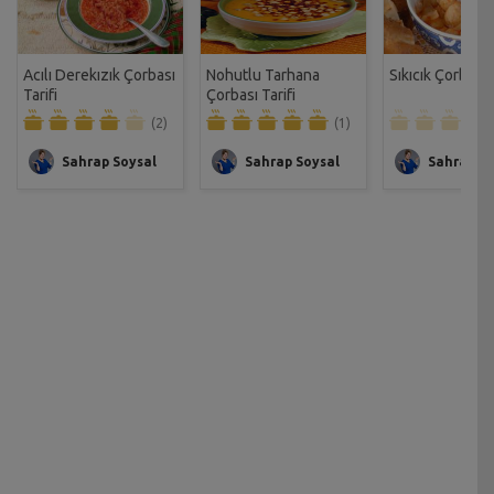
Acılı Derekızık Çorbası
Nohutlu Tarhana
Sıkıcık Çorbası T
Tarifi
Çorbası Tarifi
(2)
(1)
Sahrap Soysal
Sahrap Soysal
Sahrap So