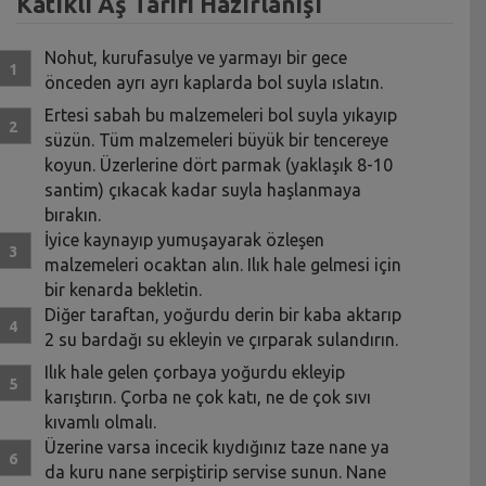
Katıklı Aş Tarifi Hazırlanışı
Nohut, kurufasulye ve yarmayı bir gece
önceden ayrı ayrı kaplarda bol suyla ıslatın.
Ertesi sabah bu malzemeleri bol suyla yıkayıp
süzün. Tüm malzemeleri büyük bir tencereye
koyun. Üzerlerine dört parmak (yaklaşık 8-10
santim) çıkacak kadar suyla haşlanmaya
bırakın.
İyice kaynayıp yumuşayarak özleşen
malzemeleri ocaktan alın. Ilık hale gelmesi için
bir kenarda bekletin.
Diğer taraftan, yoğurdu derin bir kaba aktarıp
2 su bardağı su ekleyin ve çırparak sulandırın.
Ilık hale gelen çorbaya yoğurdu ekleyip
karıştırın. Çorba ne çok katı, ne de çok sıvı
kıvamlı olmalı.
Üzerine varsa incecik kıydığınız taze nane ya
da kuru nane serpiştirip servise sunun. Nane