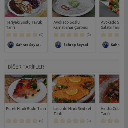
Teriyaki Soslu Tavuk
Avokado Soslu
Avokado Soslu 
Tarifi
Karnabahar Çorbası
Salata Tarifi
Tarifi
(0)
(0)
Sahrap Soysal
Sahrap Soysal
Sahrap So
DİĞER TARİFLER
Püreli Hindi Budu Tarifi
Limonlu Hindi Şinitzel
Hindili Çubuk K
Tarifi
Tarifi
(0)
(0)