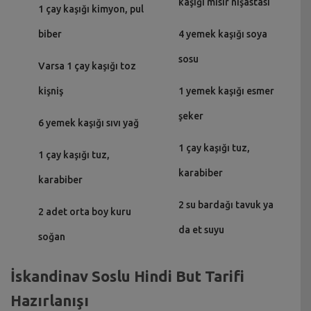
kaşığı mısır nişastası
1 çay kaşığı kimyon, pul
biber
4 yemek kaşığı soya
sosu
Varsa 1 çay kaşığı toz
kişniş
1 yemek kaşığı esmer
şeker
6 yemek kaşığı sıvı yağ
1 çay kaşığı tuz,
1 çay kaşığı tuz,
karabiber
karabiber
2 su bardağı tavuk ya
2 adet orta boy kuru
da et suyu
soğan
İskandinav Soslu Hindi But Tarifi
Hazırlanışı