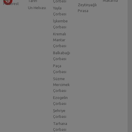
Makarna
Tarifi
Çorbası
Zeytinyağlı
Un Helvası
Yayla
Pırasa
Çorbası
İşkembe
Çorbası
Kremalı
Mantar
Çorbası
Balkabağı
Çorbası
Paça
Çorbası
Süzme
Mercimek
Çorbası
Ezogelin
Çorbası
Şehriye
Çorbası
Tarhana
Çorbası