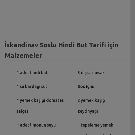
İskandinav Soslu Hindi But Tarifi için
Malzemeler
1 adet hindi but
3 diş sarımsak
1 su bardağı süt
Sos için:
1 yemek kaşığı domates
2 yemek kaşığ
salçası
zeytinyağı
1 adet limonun suyu
1 tepeleme yemek