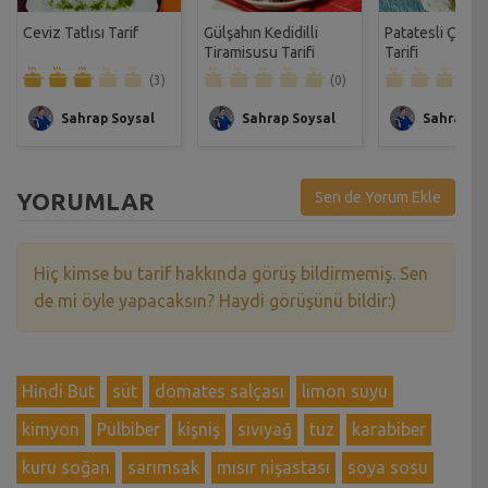
Ceviz Tatlısı Tarif
Gülşahın Kedidilli
Patatesli Çıtır 
Tiramisusu Tarifi
Tarifi
(3)
(0)
Sahrap Soysal
Sahrap Soysal
Sahrap So
YORUMLAR
Sen de Yorum Ekle
Hiç kimse bu tarif hakkında görüş bildirmemiş. Sen
de mi öyle yapacaksın? Haydi görüşünü bildir:)
Hindi But
süt
domates salçası
limon suyu
kimyon
Pulbiber
kişniş
sıvıyağ
tuz
karabiber
kuru soğan
sarımsak
mısır nişastası
soya sosu