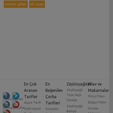
esmer şeker
et suyu
En Çok
En
Zeytinyağlılar
Pilav ve
Aranan
Beğenilen
Zeytinyağlı
Makarnalar
Taze Yeşil
Tarifler
Çorba
Pirinç Pilavı
Fasulye
Bulgur Pilavı
Aşure Tarifi
Tarifleri
Zeytinyağlı
Fırında
Sütlü Aşure
Domates
Bamya