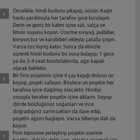
Öncelikle, hindi budunu yıkayıp, süzün. Kağıt
havlu yardımıyla her tarafını iyice kurulayın.
Derin ve geniş bir kabın içine süt, salça ve
limon suyunu koyun. Üzerine sıvıyağ, pulbiber,
kimyon,tuz ve karabiberi ekleyip çatalla çırpın.
Varsa toz kişniş katın. Sonra da elinizle
sürerek hindi budunu bu sosa bulayıp, 1 gece
ya da 3-4 saat buzdolabında, ağzı kapalı
olarak bekletin.
Bir fırın poşetinin içine 4 çay kaşığı dolusu un
koyup, poşeti sallayın. Böylece un poşetin her
tarafına iyice dağılmış olacaktır. Hindiyi
sosuyla beraber poşetin içine aktarın. Soyup
dörde böldüğünüz soğanları ve ince
doğradığınız sarımsakları da ilave edip,
poşetin ağzını bağlayın. Varsa biberiye dalı da
koyun.
Fırın tepsisine yerleştirip poşetin üzerine
bıçakla ufak bir delik açın.. Hindiyi pişirmek için