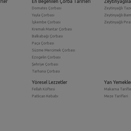
fler
En Beğenilen Çorba Tarifleri
Zeytinyağlıla
Domates Çorbası
Zeytinyağlı Taze
Yayla Çorbası
Zeytinyağlı Ba
İşkembe Çorbası
Zeytinyağlı Pıra
Kremalı Mantar Çorbası
Balkabağı Çorbası
Paça Çorbası
Süzme Mercimek Çorbası
Ezogelin Çorbası
Şehriye Çorbası
Tarhana Çorbası
Yöresel Lezzetler
Yan Yemekle
Fellah Köftesi
Makarna Tarifle
Patlıcan Kebabı
Meze Tarifleri