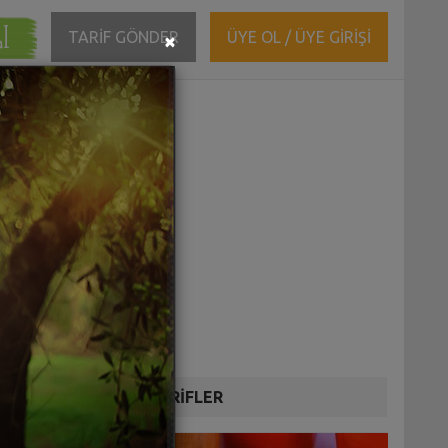
ĞI
Close
TARİF GÖNDER
ÜYE OL / ÜYE GİRİŞİ
×
DİĞER TARİFLER