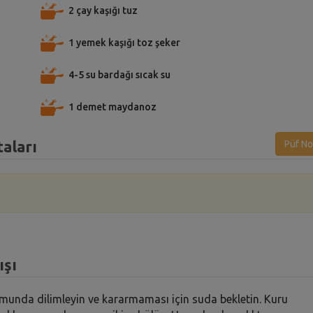
2 çay kaşığı tuz
1 yemek kaşığı toz şeker
4-5 su bardağı sıcak su
1 demet maydanoz
taları
Püf No
ışı
rmunda dilimleyin ve kararmaması için suda bekletin. Kuru