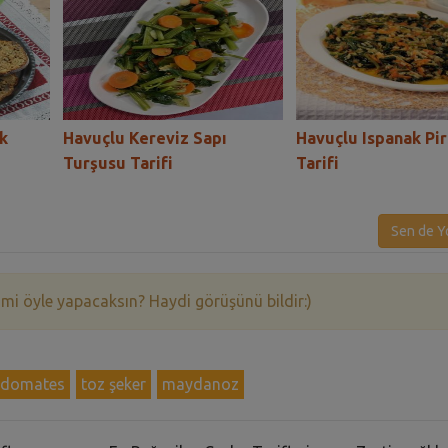
k
Havuçlu Kereviz Sapı
Havuçlu Ispanak Piri
Turşusu Tarifi
Tarifi
Sen de Y
 mi öyle yapacaksın? Haydi görüşünü bildir:)
domates
toz şeker
maydanoz