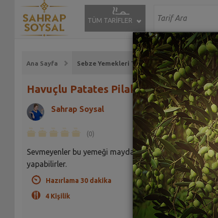
TÜM TARİFLER
Ana Sayfa
Sebze Yemekleri Tarifleri
Havuçlu Patates Pilakisi Tarifi
Sahrap Soysal
(0)
Sevmeyenler bu yemeği maydanoz kullanmadan da
yapabilirler.
Hazırlama 30 dakika
4 Kişilik