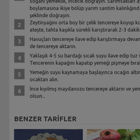
soğanı yemeklik, incecik doğrayın. Sarımsakları a
boylamasına ikiye bölüp yarım santim kalınlığınd
şeklinde doğrayın.
Zeytinyağını orta boy bir çelik tencereye koyup kız
ateşte, tahta kaşıkla sürekli karıştırarak 2-3 daki
Havuçları tencereye ilave edip karıştırmaya deva
de tencereye aktarın.
Yaklaşık 4-5 su bardağı sıcak suyu ilave edip tuz v
Tencerenin kapağını kapatıp yemeği pişmeye bırak
Yemeğin suyu kaynamaya başlayınca ocağın altını 
ocaktan alın.
İnce kıyılmış maydanozu tencereye aktarın ve yem
olsun...
BENZER TARİFLER