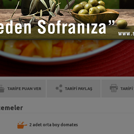
TARİFE PUAN VER
TARİFİ PAYLAŞ
TARİFİ
lzemeler
2 adet orta boy domates