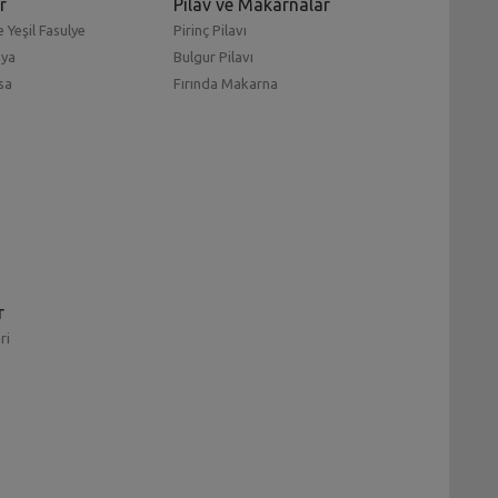
r
Pilav ve Makarnalar
 Yeşil Fasulye
Pirinç Pilavı
mya
Bulgur Pilavı
sa
Fırında Makarna
r
ri