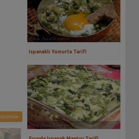
Ispanaklı Yumurta Tarifi
örüntüle
Fırında Ispanak Mantısı Tarifi