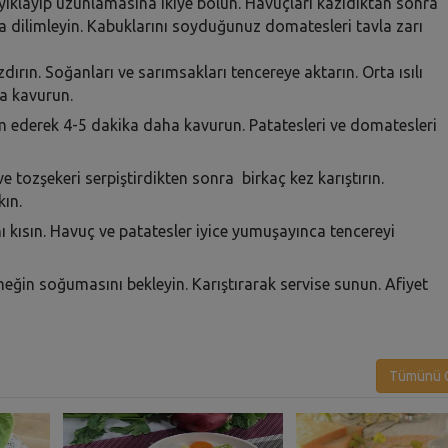
yıklayıp uzunlamasına ikiye bölün. Havuçları kazıdıktan sonra
a dilimleyin. Kabuklarını soyduğunuz domatesleri tavla zarı
dırın. Soğanları ve sarımsakları tencereye aktarın. Orta ısılı
ka kavurun.
m ederek 4-5 dakika daha kavurun. Patatesleri ve domatesleri
e tozşekeri serpiştirdikten sonra birkaç kez karıştırın.
ın.
kısın. Havuç ve patatesler iyice yumuşayınca tencereyi
eğin soğumasını bekleyin. Karıştırarak servise sunun. Afiyet
Tümünü G