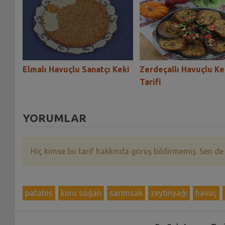
Elmalı Havuçlu Sanatçı Keki
Zerdeçallı Havuçlu Ke
Tarifi
YORUMLAR
Hiç kimse bu tarif hakkında görüş bildirmemiş. Sen de
patates
kuru soğan
sarımsak
zeytinyağı
havuç