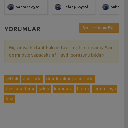
Sahrap Soysal
Sahrap Soysal
Sahrap So
YORUMLAR
Sen de Yorum Ekle
Hiç kimse bu tarif hakkında görüş bildirmemiş. Sen
de mi öyle yapacaksın? Haydi görüşünü bildir:)
şeftali
ahududu
dondurulmuş ahududu
taze ahududu
şeker
limonata
limon
limon suyu
buz