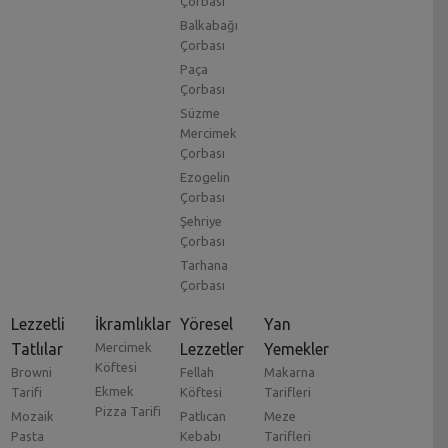
Çorbası
Balkabağı
Çorbası
Paça
Çorbası
Süzme
Mercimek
Çorbası
Ezogelin
Çorbası
Şehriye
Çorbası
Tarhana
Çorbası
Lezzetli
İkramlıklar
Yöresel
Yan
Tatlılar
Mercimek
Lezzetler
Yemekler
Köftesi
Browni
Fellah
Makarna
Ekmek
Tarifi
Köftesi
Tarifleri
Pizza Tarifi
Mozaik
Patlıcan
Meze
Pasta
Kebabı
Tarifleri