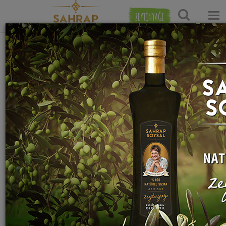
ZEYTİNYAĞI
Ana Sayfa
İçecek Tarifleri
Soğuk İçecek Tarifleri