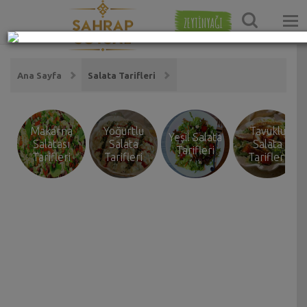
ZEYTİNYAĞI
Ana Sayfa
Salata Tarifleri
Makarna
Yoğurtlu
Tavuklu
Yeşil Salata
Salatası
Salata
Salata
Tarifleri
Tarifleri
Tarifleri
Tarifleri