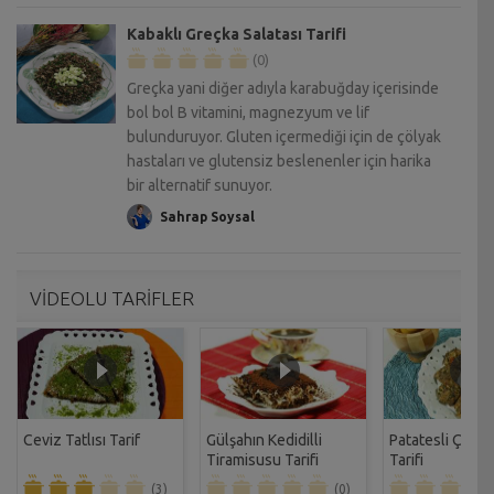
Kabaklı Greçka Salatası Tarifi
(0)
Greçka yani diğer adıyla karabuğday içerisinde
bol bol B vitamini, magnezyum ve lif
bulunduruyor. Gluten içermediği için de çölyak
hastaları ve glutensiz beslenenler için harika
bir alternatif sunuyor.
Sahrap Soysal
VİDEOLU TARİFLER
Ceviz Tatlısı Tarif
Gülşahın Kedidilli
Patatesli Çıtır 
Tiramisusu Tarifi
Tarifi
(3)
(0)