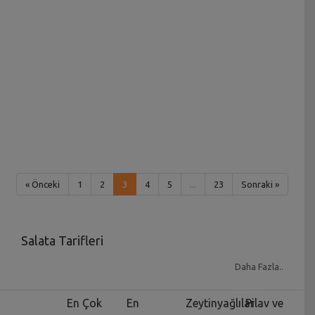
« Önceki
1
2
3
4
5
...
23
Sonraki »
Salata Tarifleri
Özellikle havaların ısındığı dönemde daha hafif
Daha Fazla..
yiyeceklere yönelmeye başlarız. Bu yiyeceklerin
büyük bir kısmını da
salata çeşitleri
oluşturuyor.
En Çok
En
Zeytinyağlılar
Pilav ve