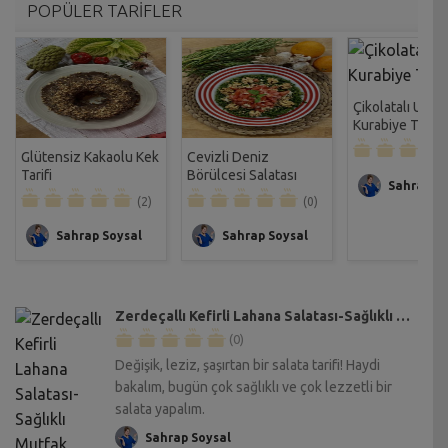
POPÜLER TARİFLER
Çikolatalı Unsu
Kurabiye Tarifi
Glütensiz Kakaolu Kek
Cevizli Deniz
Tarifi
Börülcesi Salatası
Sahrap So
Tarifi
(2)
(0)
Sahrap Soysal
Sahrap Soysal
Zerdeçallı Kefirli Lahana Salatası-Sağlıklı Mutfak Tarifi
(0)
Değişik, leziz, şaşırtan bir salata tarifi! Haydi
bakalım, bugün çok sağlıklı ve çok lezzetli bir
salata yapalım.
Sahrap Soysal