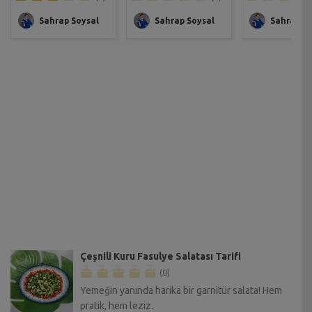
Sahrap Soysal
Sahrap Soysal
Sahrap So
Çeşnili Kuru Fasulye Salatası Tarifi
(0)
Yemeğin yanında harika bir garnitür salata! Hem
pratik, hem leziz.