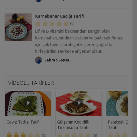
Karnabahar Cacığı Tarifi
(0)
Lif ve B vitamini bakımından zengin olan
karnabaharı, sindirim sistemi ve bağırsak florası
için çok faydalı probiyotik içeren yoğurtla
birleştirdim. Herkese afiyetler olsun.
Sahrap Soysal
VİDEOLU TARİFLER
Ceviz Tatlısı Tarif
Gülşahın Kedidilli
Patatesli Çıtır 
Tiramisusu Tarifi
Tarifi
(3)
(0)