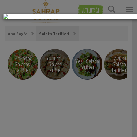
ZEYTİNYAĞI
Ana Sayfa
Salata Tarifleri
Makarna
Yoğurtlu
Tavuklu
Yeşil Salata
Salatası
Salata
Salata
Tarifleri
Tarifleri
Tarifleri
Tarifleri