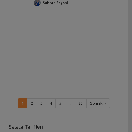
Sahrap Soysal
1
2
3
4
5
...
23
Sonraki »
Salata Tarifleri