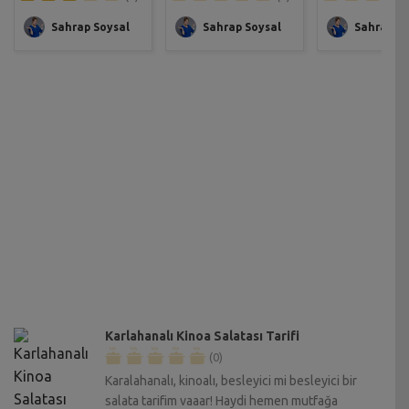
Sahrap Soysal
Sahrap Soysal
Sahrap So
Karlahanalı Kinoa Salatası Tarifi
(0)
Karalahanalı, kinoalı, besleyici mi besleyici bir
salata tarifim vaaar! Haydi hemen mutfağa