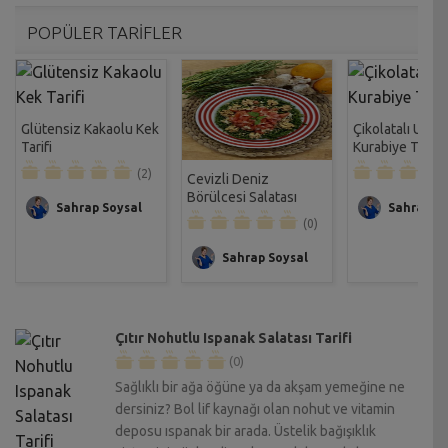
POPÜLER TARİFLER
Glütensiz Kakaolu Kek
Çikolatalı Unsu
Tarifi
Kurabiye Tarifi
(2)
Cevizli Deniz
Börülcesi Salatası
Sahrap Soysal
Sahrap So
Tarifi
(0)
Sahrap Soysal
Çıtır Nohutlu Ispanak Salatası Tarifi
(0)
Sağlıklı bir ağa öğüne ya da akşam yemeğine ne
dersiniz? Bol lif kaynağı olan nohut ve vitamin
deposu ıspanak bir arada. Üstelik bağışıklık