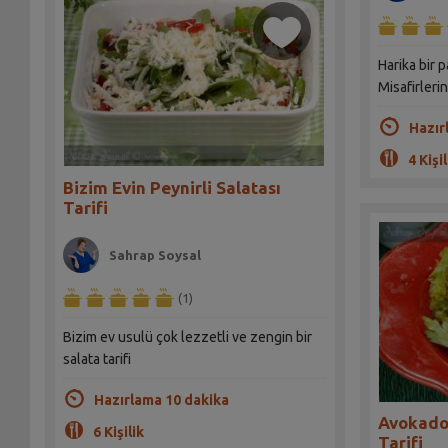
Harika bir p
Misafirleri
Hazır
4 Kişil
Bizim Evin Peynirli Salatası
Tarifi
Sahrap Soysal
(1)
Bizim ev usulü çok lezzetli ve zengin bir
salata tarifi
Hazırlama 10 dakika
Avokado 
6 Kişilik
Tarifi