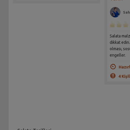
Sah
Salata mal
dikkat edi
olması, so
engeller.
Hazır
4 Kişil