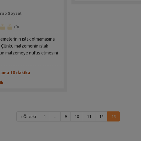
rap Soysal
(0)
zemelerinin ıslak olmamasına
n. Çünkü malzemenin ıslak
sun malzemeye nüfus etmesini
lama 10 dakika
ik
« Önceki
1
...
9
10
11
12
13