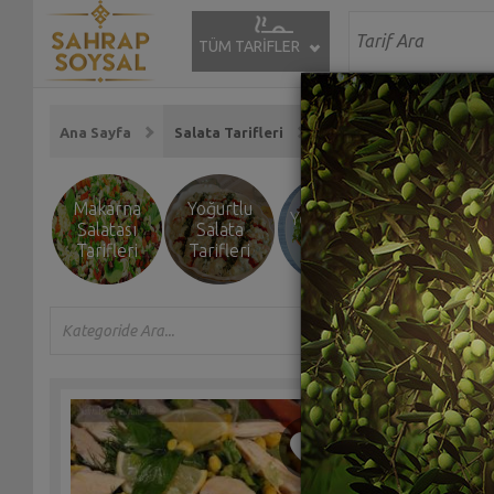
TÜM TARİFLER
Ana Sayfa
Salata Tarifleri
Makarna
Yoğurtlu
Tavuklu
Yeşil Salata
Salatası
Salata
Salata
Tarifleri
Tarifleri
Tarifleri
Tarifleri