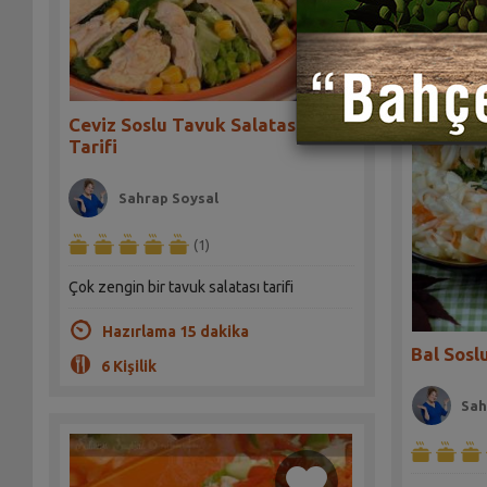
Ceviz Soslu Tavuk Salatası
Tarifi
Sahrap Soysal
(1)
Çok zengin bir tavuk salatası tarifi
Hazırlama 15 dakika
Bal Sosl
6 Kişilik
Sah