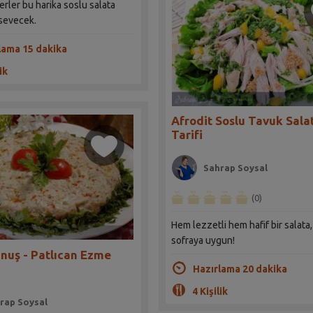
rler bu harika soslu salata
 sevecek.
lama 15 dakika
ik
Afrodit Soslu Tavuk Sala
Tarifi
Sahrap Soysal
(0)
Hem lezzetli hem hafif bir salata,
sofraya uygun!
nuş - Patlıcan Ezme
Hazırlama 20 dakika
4 Kişilik
rap Soysal