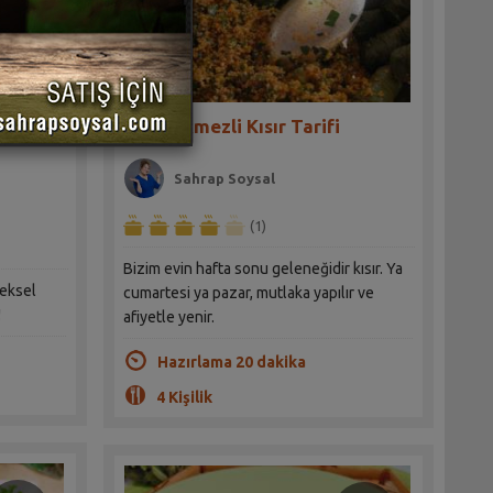
atates
Nar Pekmezli Kısır Tarifi
Sahrap Soysal
(1)
Bizim evin hafta sonu geleneğidir kısır. Ya
neksel
cumartesi ya pazar, mutlaka yapılır ve
!
afiyetle yenir.
Hazırlama 20 dakika
4 Kişilik