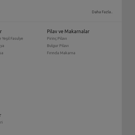
a
salata çeşitleri
oluşturuyor. En taze malzemelerle
Daha Fazla..
r. Genelde bu yemeklerin yanına
kolay salata tarifleri
r
Pilav ve Makarnalar
 Yeşil Fasulye
Pirinç Pilavı
teyenler içine mutlaka bir protein kaynağı eklemelidir.
mya
Bulgur Pilavı
atalar
deneyebilirsiniz.
sa
Fırında Makarna
olması. Marul veya kıvırcık gibi otları bıçakla değil
arak protein açısından zengin hale getirebilirsiniz.
inyağı kullanın. Hatta
pratik salatalar
için salata
e tüketmeye çalışın.
 salatası
, patates salatası, Amerikan salatası, Rus
r
ri
iyeli tavuk salatası tarifi
, bahar ferahlığı tadında
alan
yeşil mercimek salatası tarifi
, girdiği her tarife