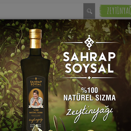
ZEYTİNYA
Garnitür
Meyve
Salata
Salatası
Tarifleri
Tarifleri