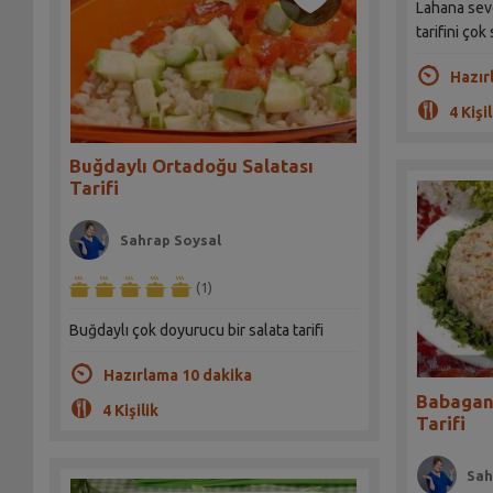
Lahana seve
tarifini çok
Hazır
4 Kişil
Buğdaylı Ortadoğu Salatası
Tarifi
Sahrap Soysal
(1)
Buğdaylı çok doyurucu bir salata tarifi
Hazırlama 10 dakika
Babagan
4 Kişilik
Tarifi
Sah