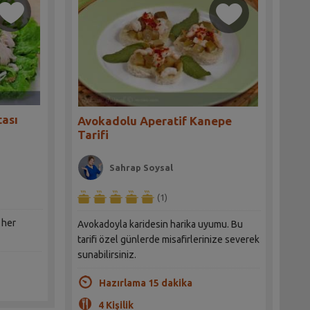
tası
Avokadolu Aperatif Kanepe
Tarifi
Sahrap Soysal
(1)
 her
Avokadoyla karidesin harika uyumu. Bu
tarifi özel günlerde misafirlerinize severek
sunabilirsiniz.
Hazırlama 15 dakika
4 Kişilik