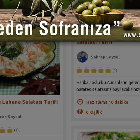
Almanların Geleneksel P
Salatası Tarifi
Sahrap Soysal
(1)
Harika soslu bu Almanların gele
patates salatasına bayılacaksınız
u Lahana Salatası Tarifi
Hazırlama 10 dakika
6 Kişilik
rap Soysal
(1)