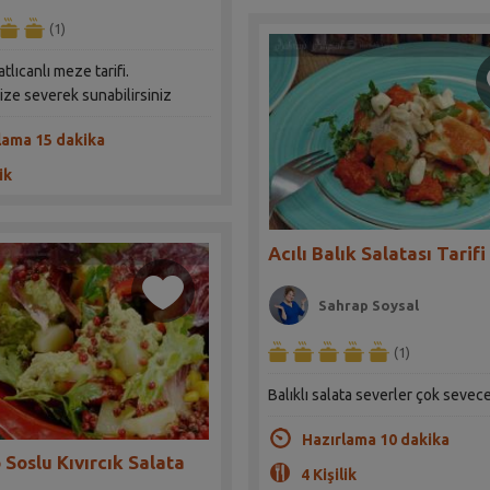
(1)
atlıcanlı meze tarifi.
nize severek sunabilirsiniz
lama 15 dakika
ik
Acılı Balık Salatası Tarifi
Sahrap Soysal
(1)
Balıklı salata severler çok sevec
Hazırlama 10 dakika
Soslu Kıvırcık Salata
4 Kişilik