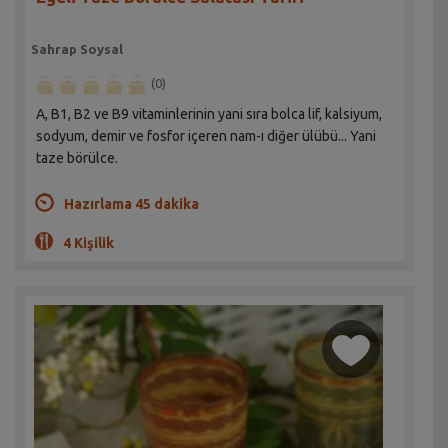
Sahrap Soysal
(0)
A, B1, B2 ve B9 vitaminlerinin yani sıra bolca lif, kalsiyum,
sodyum, demir ve fosfor içeren nam-ı diğer ülübü... Yani
taze börülce.
Hazırlama 45 dakika
4 Kişilik