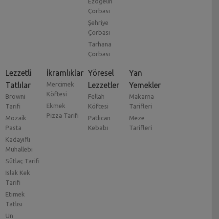
Ezogelin
Çorbası
Şehriye
Çorbası
Tarhana
Çorbası
Lezzetli
İkramlıklar
Yöresel
Yan
Tatlılar
Mercimek
Lezzetler
Yemekler
Köftesi
Browni
Fellah
Makarna
Ekmek
Tarifi
Köftesi
Tarifleri
Pizza Tarifi
Mozaik
Patlıcan
Meze
Pasta
Kebabı
Tarifleri
Kadayıflı
Muhallebi
Sütlaç Tarifi
Islak Kek
Tarifi
Etimek
Tatlısı
Un