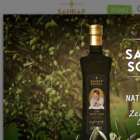
ZEYTİNYAĞI
"
yoğurt
" etiketiyle eşleşen (474) tarif
Eşleşmeye 
bulundu.