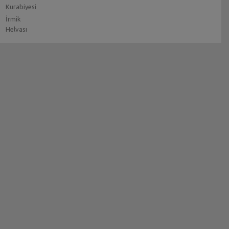
Kurabiyesi
İrmik
Helvası