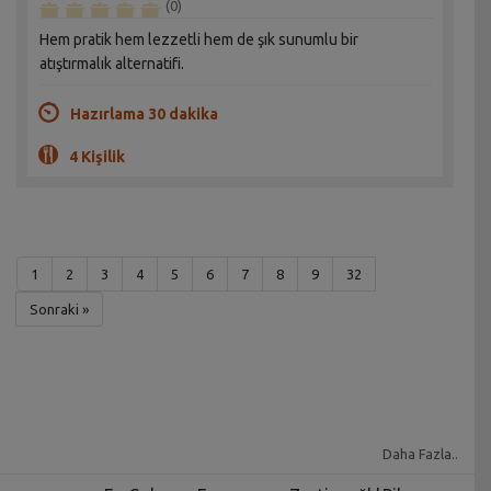
(0)
Hem pratik hem lezzetli hem de şık sunumlu bir
atıştırmalık alternatifi.
Hazırlama 30 dakika
4 Kişilik
1
2
3
4
5
6
7
8
9
32
Sonraki »
Daha Fazla..