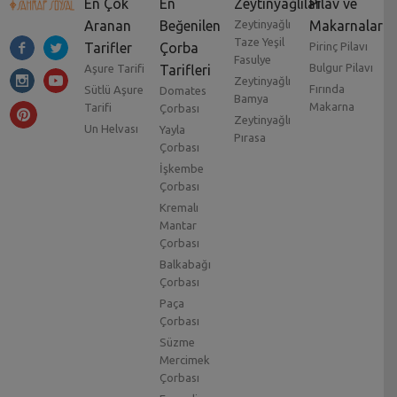
En Çok
En
Zeytinyağlılar
Pilav ve
Aranan
Beğenilen
Zeytinyağlı
Makarnalar
Taze Yeşil
Tarifler
Çorba
Pirinç Pilavı
Fasulye
Bulgur Pilavı
Aşure Tarifi
Tarifleri
Zeytinyağlı
Fırında
Sütlü Aşure
Domates
Bamya
Makarna
Tarifi
Çorbası
Zeytinyağlı
Un Helvası
Yayla
Pırasa
Çorbası
İşkembe
Çorbası
Kremalı
Mantar
Çorbası
Balkabağı
Çorbası
Paça
Çorbası
Süzme
Mercimek
Çorbası