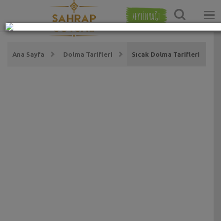
ZEYTİNYAĞI
Ana Sayfa
Dolma Tarifleri
Sıcak Dolma Tarifleri