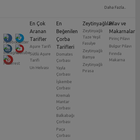
Daha Fazla..
En Çok
En
Zeytinyağlılar
Pilav ve
Aranan
Beğenilen
Zeytinyağlı
Makarnalar
Taze Yeşil
Tarifler
Çorba
Pirinç Pilavı
Fasulye
Bulgur Pilavı
Aşure Tarifi
Tarifleri
Zeytinyağlı
Fırında
Sütlü Aşure
Domates
Bamya
Makarna
Tarifi
Çorbası
Zeytinyağlı
Un Helvası
Yayla
Pırasa
Çorbası
İşkembe
Çorbası
Kremalı
Mantar
Çorbası
Balkabağı
Çorbası
Paça
Çorbası