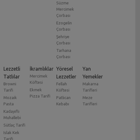
Süzme
Mercimek
Çorbası
Ezogelin
Çorbası
Şehriye
Çorbası
Tarhana
Çorbası
Lezzetli
İkramlıklar
Yöresel
Yan
Tatlılar
Mercimek
Lezzetler
Yemekler
Köftesi
Browni
Fellah
Makarna
Ekmek
Tarifi
Köftesi
Tarifleri
Pizza Tarifi
Mozaik
Patlıcan
Meze
Pasta
Kebabı
Tarifleri
Kadayıflı
Muhallebi
Sütlaç Tarifi
Islak Kek
Tarifi