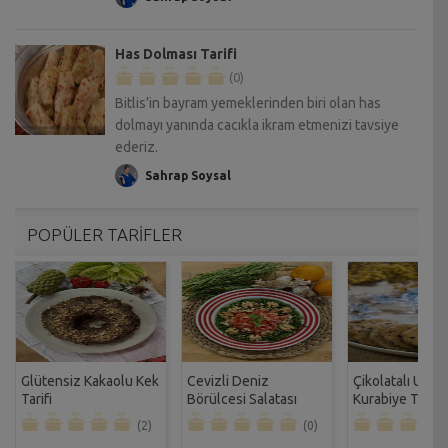
Has Dolması Tarifi
(0)
Bitlis’in bayram yemeklerinden biri olan has
dolmayı yanında cacıkla ikram etmenizi tavsiye
ederiz.
Sahrap Soysal
POPÜLER TARİFLER
Glütensiz Kakaolu Kek
Cevizli Deniz
Çikolatalı Unsu
Tarifi
Börülcesi Salatası
Kurabiye Tarifi
Tarifi
(2)
(0)