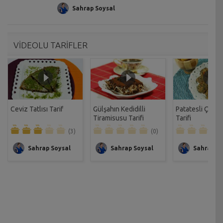
Sahrap Soysal
VİDEOLU TARİFLER
Ceviz Tatlısı Tarif
Gülşahın Kedidilli
Patatesli Çıtır 
Tiramisusu Tarifi
Tarifi
(3)
(0)
Sahrap Soysal
Sahrap Soysal
Sahrap So