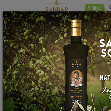
ZEYTİNYAĞI
"
margarin
" etiketiyle eşleşen (375) tarif
Eşleşmeye 
bulundu.