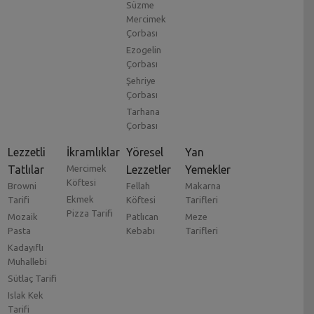
Süzme
Mercimek
Çorbası
Ezogelin
Çorbası
Şehriye
Çorbası
Tarhana
Çorbası
Lezzetli
İkramlıklar
Yöresel
Yan
Tatlılar
Mercimek
Lezzetler
Yemekler
Köftesi
Browni
Fellah
Makarna
Ekmek
Tarifi
Köftesi
Tarifleri
Pizza Tarifi
Mozaik
Patlıcan
Meze
Pasta
Kebabı
Tarifleri
Kadayıflı
Muhallebi
Sütlaç Tarifi
Islak Kek
Tarifi