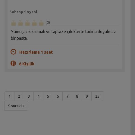
Sahrap Soysal
(0)
Yumuşacık kremalı ve taptaze çileklerle tadına doyulmaz
bir pasta.
Hazırlama 1 saat
6 Kişilik
1
2
3
4
5
6
7
8
9
25
Sonraki »