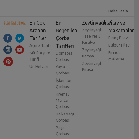
Daha Fazla..
En Çok
En
Zeytinyağlılar
Pilav ve
Aranan
Beğenilen
Zeytinyağlı
Makarnalar
Taze Yeşil
Tarifler
Çorba
Pirinç Pilavı
Fasulye
Bulgur Pilavı
Aşure Tarifi
Tarifleri
Zeytinyağlı
Fırında
Sütlü Aşure
Domates
Bamya
Makarna
Tarifi
Çorbası
Zeytinyağlı
Un Helvası
Yayla
Pırasa
Çorbası
İşkembe
Çorbası
Kremalı
Mantar
Çorbası
Balkabağı
Çorbası
Paça
Çorbası