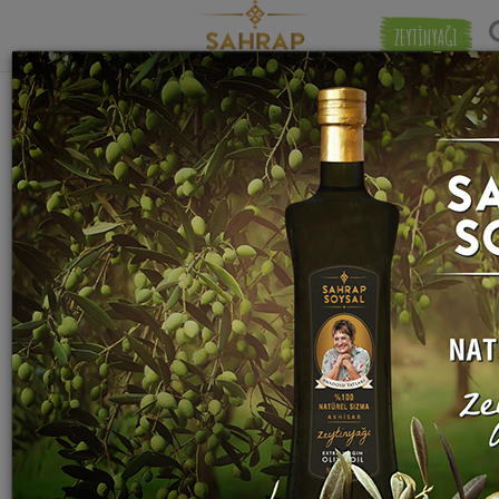
ZEYTİNYAĞI
"
maden suyu
" etiketiyle eşleşen (16) tarif
Eşleşmeye 
bulundu.