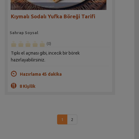
Kıymalı Sodalı Yufka Böreği Tarifi
Sahrap Soysal
(0)
Tıpkı el açması gibi, incecik bir börek
hazırlayabilirsiniz.
Hazırlama 45 dakika
8 Kişilik
1
2