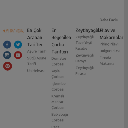
Daha Fazla..
En Çok
En
Zeytinyağlılar
Pilav ve
Aranan
Beğenilen
Zeytinyağlı
Makarnalar
Taze Yeşil
Tarifler
Çorba
Pirinç Pilavı
Fasulye
Bulgur Pilavı
Aşure Tarifi
Tarifleri
Zeytinyağlı
Fırında
Sütlü Aşure
Domates
Bamya
Makarna
Tarifi
Çorbası
Zeytinyağlı
Un Helvası
Yayla
Pırasa
Çorbası
İşkembe
Çorbası
Kremalı
Mantar
Çorbası
Balkabağı
Çorbası
Paça