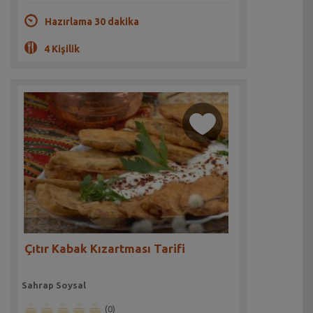
Hazırlama 30 dakika
4 Kişilik
Çıtır Kabak Kızartması Tarifi
Sahrap Soysal
(0)