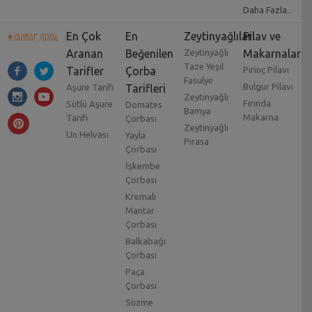
Daha Fazla..
En Çok
En
Zeytinyağlılar
Pilav ve
Aranan
Beğenilen
Zeytinyağlı
Makarnalar
Taze Yeşil
Tarifler
Çorba
Pirinç Pilavı
Fasulye
Bulgur Pilavı
Aşure Tarifi
Tarifleri
Zeytinyağlı
Fırında
Sütlü Aşure
Domates
Bamya
Makarna
Tarifi
Çorbası
Zeytinyağlı
Un Helvası
Yayla
Pırasa
Çorbası
İşkembe
Çorbası
Kremalı
Mantar
Çorbası
Balkabağı
Çorbası
Paça
Çorbası
Süzme