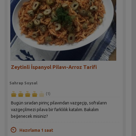
Zeytinli İspanyol Pilavı-Arroz Tarifi
Sahrap Soysal
(1)
Bugün sıradan pirinç pilavından vazgeçip, sofraların
vazgeçilmezi pilava bir farklılık katalım. Bakalım
beğenecek misiniz?
Hazırlama 1 saat