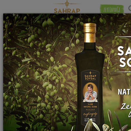
ZEYTİNYAĞI
"
et suyu
" etiketiyle eşleşen (159) tarif
Eşleşmeye 
bulundu.