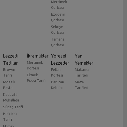
Mercimek
Çorbası
Ezogelin
Çorbası
Şehriye
Çorbası
Tarhana
Çorbası
Lezzetli
İkramlıklar
Yöresel
Yan
Tatlılar
Mercimek
Lezzetler
Yemekler
Köftesi
Browni
Fellah
Makarna
Ekmek
Tarifi
Köftesi
Tarifleri
Pizza Tarifi
Mozaik
Patlıcan
Meze
Pasta
Kebabı
Tarifleri
Kadayıflı
Muhallebi
Sütlaç Tarifi
Islak Kek
Tarifi
Etimek