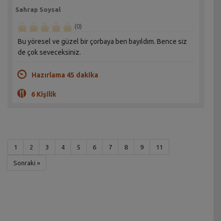
Sahrap Soysal
(0)
Bu yöresel ve güzel bir çorbaya ben bayıldım. Bence siz
de çok seveceksiniz.
Hazırlama 45 dakika
6 Kişilik
1
2
3
4
5
6
7
8
9
11
Sonraki »