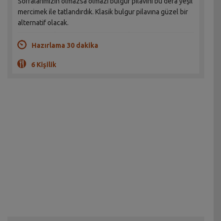
Sofralarımızın olmazsa olmazı bulgur pilavını bu defa yeşil
mercimek ile tatlandırdık. Klasik bulgur pilavına güzel bir
alternatif olacak.
Hazırlama 30 dakika
6 Kişilik