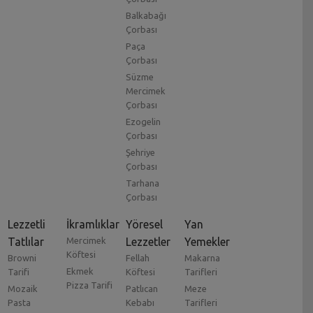
Balkabağı
Çorbası
Paça
Çorbası
Süzme
Mercimek
Çorbası
Ezogelin
Çorbası
Şehriye
Çorbası
Tarhana
Çorbası
Lezzetli
İkramlıklar
Yöresel
Yan
Tatlılar
Mercimek
Lezzetler
Yemekler
Köftesi
Browni
Fellah
Makarna
Ekmek
Tarifi
Köftesi
Tarifleri
Pizza Tarifi
Mozaik
Patlıcan
Meze
Pasta
Kebabı
Tarifleri