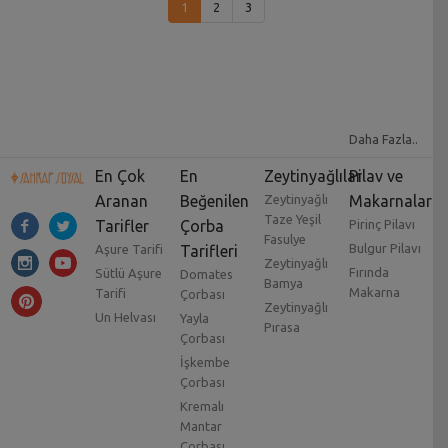
1
2
3
Daha Fazla..
En Çok
En
Zeytinyağlılar
Pilav ve
Aranan
Beğenilen
Zeytinyağlı
Makarnalar
Taze Yeşil
Tarifler
Çorba
Pirinç Pilavı
Fasulye
Bulgur Pilavı
Aşure Tarifi
Tarifleri
Zeytinyağlı
Fırında
Sütlü Aşure
Domates
Bamya
Makarna
Tarifi
Çorbası
Zeytinyağlı
Un Helvası
Yayla
Pırasa
Çorbası
İşkembe
Çorbası
Kremalı
Mantar
Çorbası