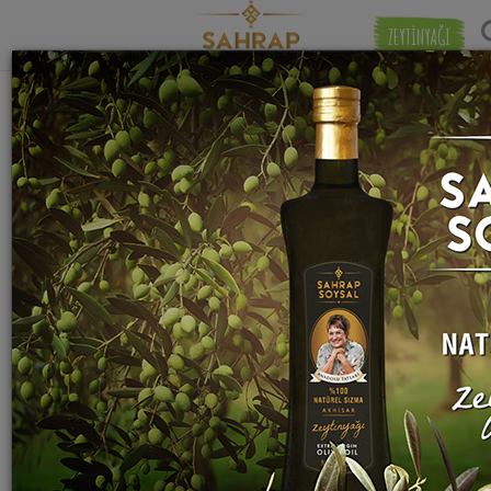
ZEYTİNYAĞI
"
Hindistan cevizi
" etiketiyle eşleşen (40)
Eşleşmeye 
tarif bulundu.