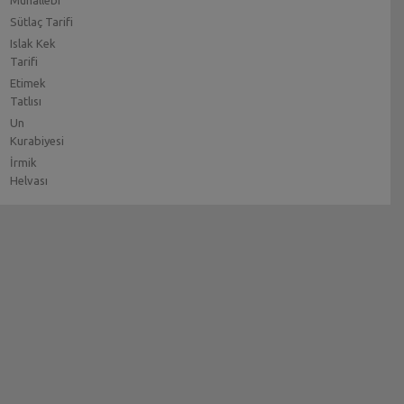
Muhallebi
Sütlaç Tarifi
Islak Kek
Tarifi
Etimek
Tatlısı
Un
Kurabiyesi
İrmik
Helvası