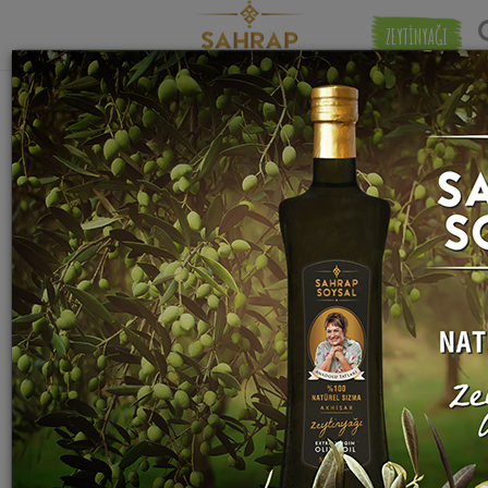
ZEYTİNYAĞI
"
domates püresi
" etiketiyle eşleşen (17)
Eşleşmeye 
tarif bulundu.