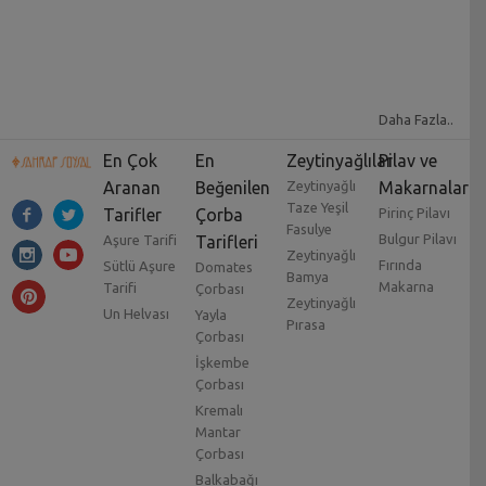
Daha Fazla..
En Çok
En
Zeytinyağlılar
Pilav ve
Aranan
Beğenilen
Zeytinyağlı
Makarnalar
Taze Yeşil
Tarifler
Çorba
Pirinç Pilavı
Fasulye
Bulgur Pilavı
Aşure Tarifi
Tarifleri
Zeytinyağlı
Fırında
Sütlü Aşure
Domates
Bamya
Makarna
Tarifi
Çorbası
Zeytinyağlı
Un Helvası
Yayla
Pırasa
Çorbası
İşkembe
Çorbası
Kremalı
Mantar
Çorbası
Balkabağı