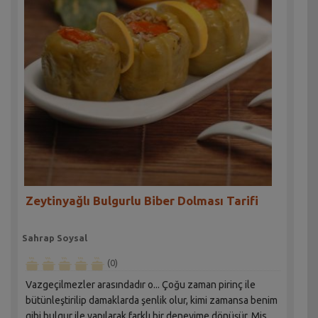
Zeytinyağlı Bulgurlu Biber Dolması Tarifi
Sahrap Soysal
(0)
Vazgeçilmezler arasındadır o... Çoğu zaman pirinç ile
bütünleştirilip damaklarda şenlik olur, kimi zamansa benim
gibi bulgur ile yapılarak farklı bir deneyime dönüşür. Mis