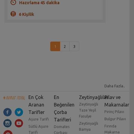
Hazırlama 45 dakika
6 Kişilik
1
2
3
Daha Fazla..
En Çok
En
Zeytinyağlılar
Pilav ve
Aranan
Beğenilen
Zeytinyağlı
Makarnalar
Taze Yeşil
Tarifler
Çorba
Pirinç Pilavı
Fasulye
Bulgur Pilavı
Aşure Tarifi
Tarifleri
Zeytinyağlı
Fırında
Sütlü Aşure
Domates
Bamya
Makarna
Tarifi
Çorbası