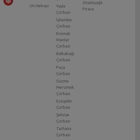
Zeytinyağlı
Un Helvası
Yayla
Pırasa
Çorbası
İşkembe
Çorbası
Kremalı
Mantar
Çorbası
Balkabağı
Çorbası
Paça
Çorbası
Süzme
Mercimek
Çorbası
Ezogelin
Çorbası
Şehriye
Çorbası
Tarhana
Çorbası