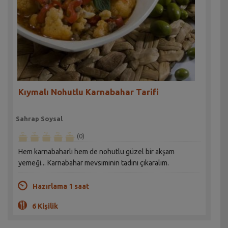
Kıymalı Nohutlu Karnabahar Tarifi
Sahrap Soysal
(0)
Hem karnabaharlı hem de nohutlu güzel bir akşam
yemeği... Karnabahar mevsiminin tadını çıkaralım.
Hazırlama 1 saat
6 Kişilik