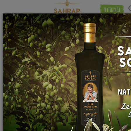
ZEYTİNYAĞI
"
dolmalık biber
" etiketiyle eşleşen (33)
Eşleşmeye 
tarif bulundu.