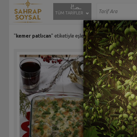
TÜM TARİFLER
"
kemer patlıcan
" etiketiyle eşleşen (15) tarif bulundu.
Pürlezze
Sah