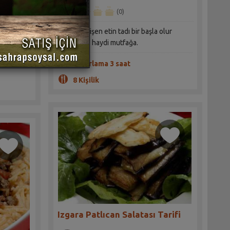
(0)
Güveçte pişen etin tadı bir başla olur
u kez
diyorsanız haydi mutfağa.
Hazırlama 3 saat
8 Kişilik
Izgara Patlıcan Salatası Tarifi