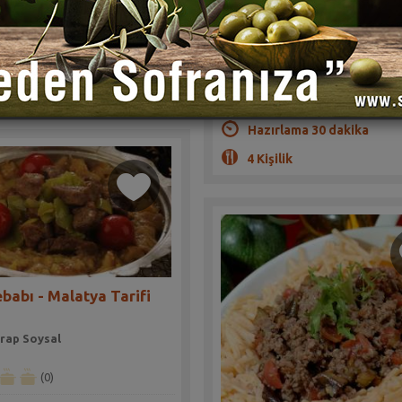
Sahrap Soysal
canın uyumu nefis.
(0)
lama 45 dakika
Mükemmel lezzet karnıyarıkta, b
ik
tavuk kıyması kullandım.
Hazırlama 30 dakika
4 Kişilik
ebabı - Malatya Tarifi
rap Soysal
(0)