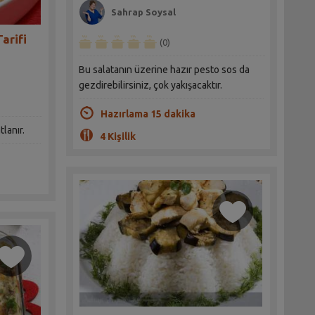
Sahrap Soysal
Tarifi
(0)
Bu salatanın üzerine hazır pesto sos da
gezdirebilirsiniz, çok yakışacaktır.
Hazırlama 15 dakika
lanır.
4 Kişilik