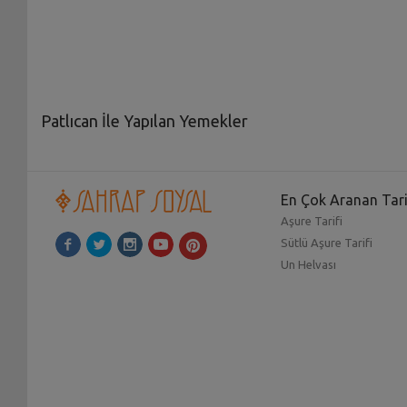
Patlıcan İle Yapılan Yemekler
Temmuz, Ağustos ve Eylül aylarında taze olarak manavl
ele renk vermemelidir. Çünkü ele renk veriyorsa, boyalı v
patlıcanlı paça,
beşamel soslu patlıcan musakka
,
patlıca
En Çok Aranan Tari
Aşure Tarifi
Patlıcanın iyisini seçerek yemeklerinizin lezzetine lezz
Sütlü Aşure Tarifi
farklı şekillerde kendini belli eder. Patlıcanın olgun olanl
Un Helvası
lezzetli olacaktır.
Patlıcan tüm dünyada çok tüketilmekte olan sebze türler
yumuşak bir dokuya da sahiptir ve pek çok çeşidi bulunma
önemlidir. Bundan dolayı patlıcanı sık sık tüketebilirsiniz
Patlıcanlı yemekler
yaparken isterseniz zeytinyağlı, is