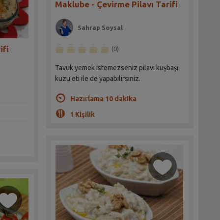
Maklube - Çevirme Pilavı Tarifi
Sahrap Soysal
ifi
(0)
Tavuk yemek istemezseniz pilavı kuşbaşı
kuzu eti ile de yapabilirsiniz.
Hazırlama 10 dakika
1 Kişilik