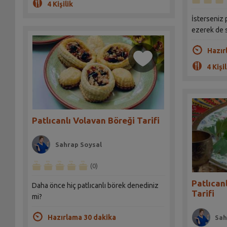
4 Kişilik
İsterseniz 
ezerek de s
Hazır
4 Kişil
Patlıcanlı Volavan Böreği Tarifi
Sahrap Soysal
(0)
Patlıcan
Daha önce hiç patlıcanlı börek denediniz
Tarifi
mi?
Hazırlama 30 dakika
Sah