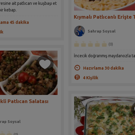
esine ait patlıcan ve kuşbaşı et
bir kebap.
Kıymalı Patlıcanlı Erişte 
lama 45 dakika
Sahrap Soysal
ik
(0)
İncecik doğranmış maydanozla tat
Hazırlama 30 dakika
4 Kişilik
li Patlıcan Salatası
rap Soysal
(0)