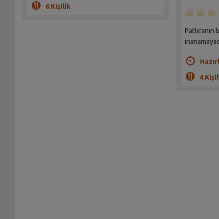
6 Kişilik
Patlıcanın 
inanamayac
Hazır
4 Kişil