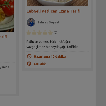
Labneli Patlıcan Ezme Tarifi
Sahrap Soysal
(0)
rifi
Patlıcan ezmesi türk mutfağının
vazgeçilmez bir zeytinyağlı tarifidir.
Hazırlama 10 dakika
4 Kişilik
 yanına