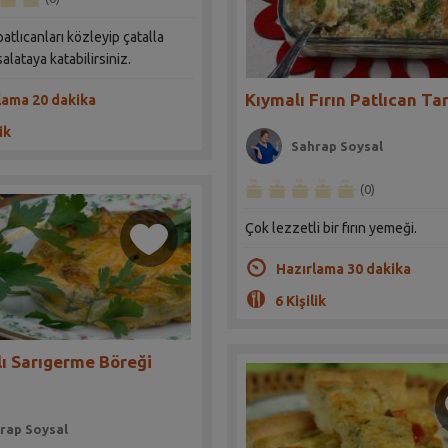
patlıcanları közleyip çatalla
alataya katabilirsiniz.
Kıymalı Fırın Patlıcan Tar
lama 20 dakika
ik
Sahrap Soysal
(0)
Çok lezzetli bir fırın yemeği.
Hazırlama 30 dakika
6 Kişilik
lı Sarıgerme Böreği
rap Soysal