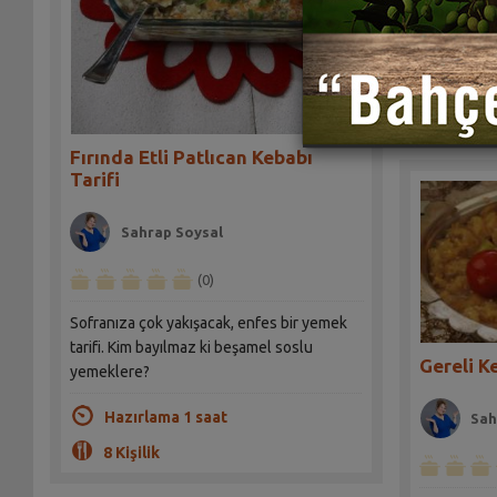
Et ve patlı
Hazır
4 Kişil
Fırında Etli Patlıcan Kebabı
Tarifi
Sahrap Soysal
(0)
Sofranıza çok yakışacak, enfes bir yemek
tarifi. Kim bayılmaz ki beşamel soslu
Gereli K
yemeklere?
Hazırlama 1 saat
Sah
8 Kişilik