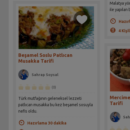
Malatya yör
ile yapılan 
Hazır
4 Kişil
Beşamel Soslu Patlıcan
Musakka Tarifi
Sahrap Soysal
(0)
Mercimek
Türk mutfağının geleneksel lezzeti
Tarifi
patlıcan musakka bu kez beşamel sosuyla
nefis oldu.
Sah
Hazırlama 30 dakika