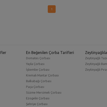
1
arımıza ve marketlerimize ulaşan patlıcan, mevsiminde tüketi
e ilaçlı demektir. Zeytinyağlı mercimekli patlıcan,
Kahramanmaraş
nlı köfte
... daha neler neler. Yapımı kolay, anlatımı açıklayıcı bir
fler
En Beğenilen Çorba Tarifleri
Zeytinyağlıla
Domates Çorbası
Zeytinyağlı Taze
et katabilirsiniz. Her sebzenin en iyisi ve yemeye hazır olanı o
Yayla Çorbası
Zeytinyağlı Ba
arını tercih ederek satın alabilir ve yemeklerinizde kullanabilirs
İşkembe Çorbası
Zeytinyağlı Pıra
Kremalı Mantar Çorbası
i arasında yerini alıyor. Bu nedenle üretimi de çok yapılmaktad
Balkabağı Çorbası
ktadır. Patlıcanın birçok faydası vardır ve içeriğinde yer alan
Paça Çorbası
.
Süzme Mercimek Çorbası
Ezogelin Çorbası
terseniz de etli olarak tercih edebilirsiniz. Patlıcan ile yapıl
Şehriye Çorbası