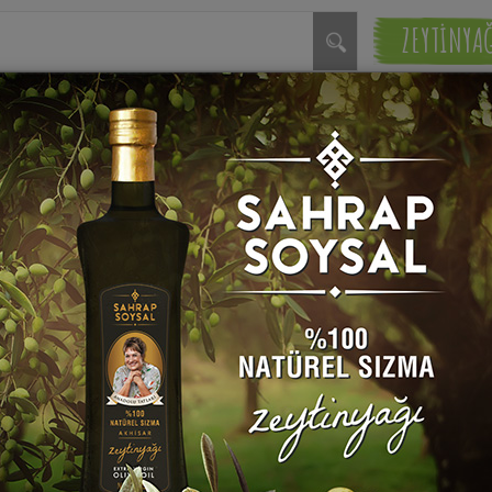
ZEYTİNYA
t Tarifi
rap Soysal
Tavuk Kıymalı Karnıyarık 
(0)