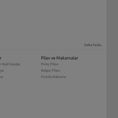
lmelidir. Alacağınız simsiyah olmalı ve tutulduğunda
Daha Fazla..
’ın ekşili patlıcanlı çorbası
,
patlıcanlı Gürcü mezesi
,
çok patlıcanlı yemekler ve tarif sizi bekliyor.
r
Pilav ve Makarnalar
 Yeşil Fasulye
Pirinç Pilavı
lgunlaşmış olanıdır. Her sebze ve meyvenin olgunlaşması
mya
Bulgur Pilavı
iniz. Böylelikle
patlıcanla yapılan yemekler
çok daha
sa
Fırında Makarna
ır. Parlak, koyu mor renge sahip olan patlıcan oldukça
 besin değerlerinin neredeyse tamamı insan sağlığı için
an yemekler, hem çok sevilerek tüketilir hem de oldukça