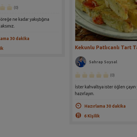
(0)
böreğe ne kadar yakıştığına
aksınız.
lama 30 dakika
Kekunlu Patlıcanlı Tart Ta
ik
Sahrap Soysal
(0)
İster kahvaltıya ister öğlen çayın
hazırlayın.
Hazırlama 30 dakika
6 Kişilik