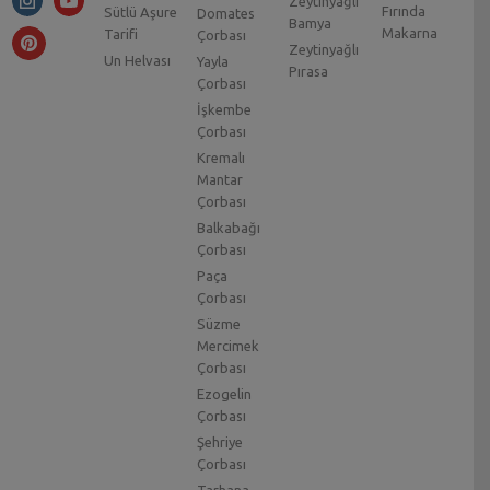
Zeytinyağlı
Fırında
Sütlü Aşure
Domates
Bamya
Makarna
Tarifi
Çorbası
Zeytinyağlı
Un Helvası
Yayla
Pırasa
Çorbası
İşkembe
Çorbası
Kremalı
Mantar
Çorbası
Balkabağı
Çorbası
Paça
Çorbası
Süzme
Mercimek
Çorbası
Ezogelin
Çorbası
Şehriye
Çorbası
Tarhana