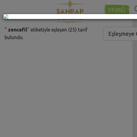
ZEYTİNYAĞI
"
zencefil
" etiketiyle eşleşen (25) tarif
Eşleşmeye 
bulundu.