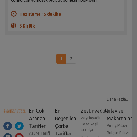
çünkü çok yumuşak olur. Soğumasını bekleyin.
Hazırlama 15 dakika
6 Kişilik
1
2
Daha Fazla..
En Çok
En
Zeytinyağlılar
Pilav ve
Aranan
Beğenilen
Zeytinyağlı
Makarnalar
Taze Yeşil
Tarifler
Çorba
Pirinç Pilavı
Fasulye
Bulgur Pilavı
Aşure Tarifi
Tarifleri