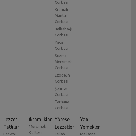
Çorbası
Kremalı
Mantar
Çorbası
Balkabağı
Çorbası
Paça
Çorbası
Süzme
Mercimek
Çorbası
Ezogelin
Çorbası
Şehriye
Çorbası
Tarhana
Çorbası
Lezzetli
İkramlıklar
Yöresel
Yan
Tatlılar
Mercimek
Lezzetler
Yemekler
Köftesi
Browni
Fellah
Makarna