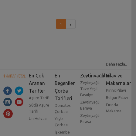
1
2
Daha Fazla..
En Çok
En
Zeytinyağlılar
Pilav ve
Aranan
Beğenilen
Zeytinyağlı
Makarnalar
Taze Yeşil
Tarifler
Çorba
Pirinç Pilavı
Fasulye
Bulgur Pilavı
Aşure Tarifi
Tarifleri
Zeytinyağlı
Fırında
Sütlü Aşure
Domates
Bamya
Makarna
Tarifi
Çorbası
Zeytinyağlı
Un Helvası
Yayla
Pırasa
Çorbası
İşkembe