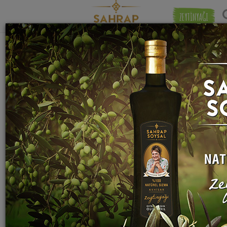
ZEYTİNYAĞI
"
sumak
" etiketiyle eşleşen (30) tarif
Eşleşmeye 
bulundu.