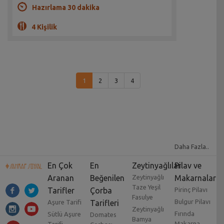
Hazırlama 30 dakika
4 Kişilik
1
2
3
4
Daha Fazla..
En Çok
En
Zeytinyağlılar
Pilav ve
Aranan
Beğenilen
Zeytinyağlı
Makarnalar
Taze Yeşil
Tarifler
Çorba
Pirinç Pilavı
Fasulye
Bulgur Pilavı
Aşure Tarifi
Tarifleri
Zeytinyağlı
Fırında
Sütlü Aşure
Domates
Bamya
Makarna
Tarifi