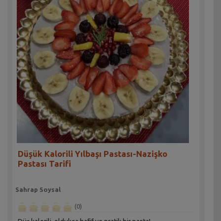
Düşük Kalorili Yılbaşı Pastası-Nazişko
Pastası Tarifi
Sahrap Soysal
(0)