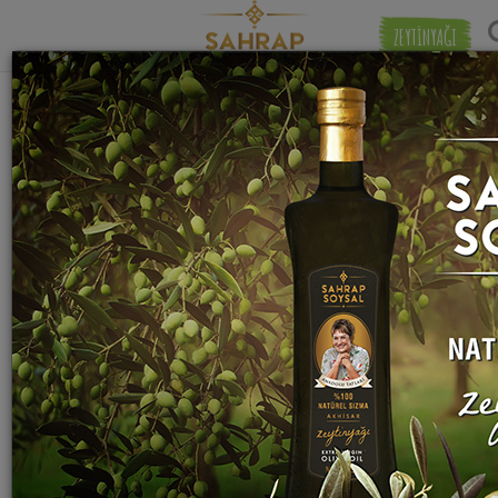
ZEYTİNYAĞI
"
kuru üzüm
" etiketiyle eşleşen (49) tarif
Eşleşmeye 
bulundu.