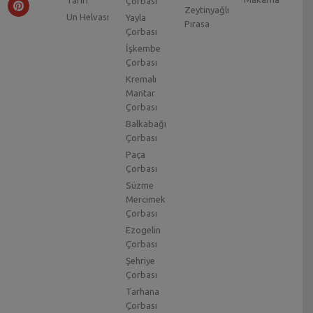
Çorbası
Zeytinyağlı
Un Helvası
Yayla
Pırasa
Çorbası
İşkembe
Çorbası
Kremalı
Mantar
Çorbası
Balkabağı
Çorbası
Paça
Çorbası
Süzme
Mercimek
Çorbası
Ezogelin
Çorbası
Şehriye
Çorbası
Tarhana
Çorbası