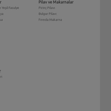
r
Pilav ve Makarnalar
 Yeşil Fasulye
Pirinç Pilavı
mya
Bulgur Pilavı
sa
Fırında Makarna
r
ri