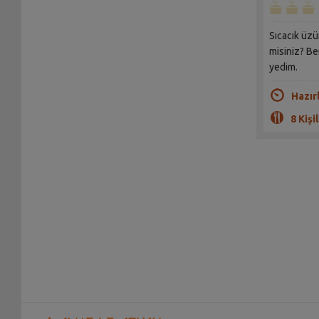
Sıcacık üzü
misiniz? B
yedim.
Hazır
8 Kişil