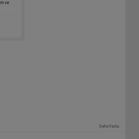
üm ve
Daha Fazla..