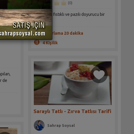
(0)
Kahvaltıya fıstıklı ve pazılı doyurucu bir
omlet
okulu
Hazırlama 20 dakika
4 Kişilik
pılan,
ir de
Saraylı Tatlı - Zırva Tatlısı Tarifi
Sahrap Soysal