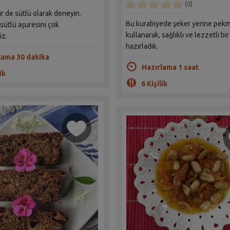
(0)
ir de sütlü olarak deneyin.
Bu kurabiyede şeker yerine pek
 sütlü aşuresini çok
kullanarak, sağlıklı ve lezzetli bi
iz.
hazırladık.
lama 30 dakika
Hazırlama 1 saat
ik
6 Kişilik