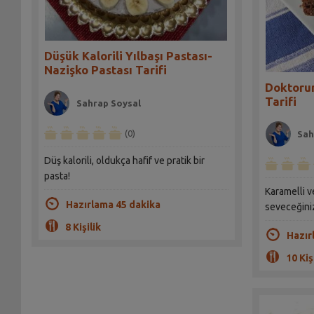
Düşük Kalorili Yılbaşı Pastası-
Nazişko Pastası Tarifi
Doktorun
Tarifi
Sahrap Soysal
(0)
Sah
Düş kalorili, oldukça hafif ve pratik bir
pasta!
Karamelli v
Hazırlama 45 dakika
seveceğini
8 Kişilik
Hazır
10 Kiş