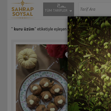
TÜM TARİFLER
"
kuru üzüm
" etiketiyle eşleşen (49) tarif bulundu.