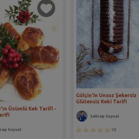
Gülçin'in Unsuz Şekersiz
Glütensiz Keki Tarifi
'ın Üzümlü Kek Tarifi -
rifi
Sahrap Soysal
rap Soysal
(0)