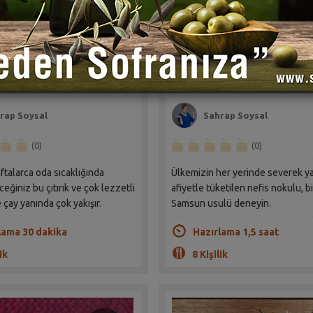
Kayısılı Biskotti-İtalyan
Tahinli Pekmezli Bafra N
rabiyesi Tarifi
Tarifi
rap Soysal
Sahrap Soysal
(0)
(0)
talarca oda sıcaklığında
Ülkemizin her yerinde severek ya
ceğiniz bu çıtırık ve çok lezzetli
afiyetle tüketilen nefis nokulu, b
 çay yanında çok yakışır.
Samsun usulü deneyin.
lama 30 dakika
Hazırlama 1,5 saat
ik
8 Kişilik