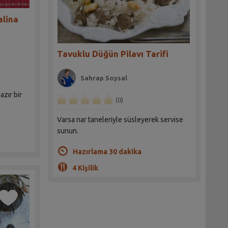
alina
Tavuklu Düğün Pilavı Tarifi
Sahrap Soysal
azır bir
(0)
Varsa nar taneleriyle süsleyerek servise
sunun.
Hazırlama 30 dakika
4 Kişilik