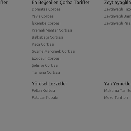
fler
En Beğenilen Çorba Tarifleri
Zeytinyağlıla
Domates Çorbası
Zeytinyağlı Taze
Yayla Çorbası
Zeytinyağlı Ba
İşkembe Çorbası
Zeytinyağlı Pıra
Kremalı Mantar Çorbası
Balkabağı Çorbası
Paça Çorbası
Süzme Mercimek Çorbası
Ezogelin Çorbası
Şehriye Çorbası
Tarhana Çorbası
Yöresel Lezzetler
Yan Yemekle
Fellah Köftesi
Makarna Tarifle
Patlıcan Kebabı
Meze Tarifleri