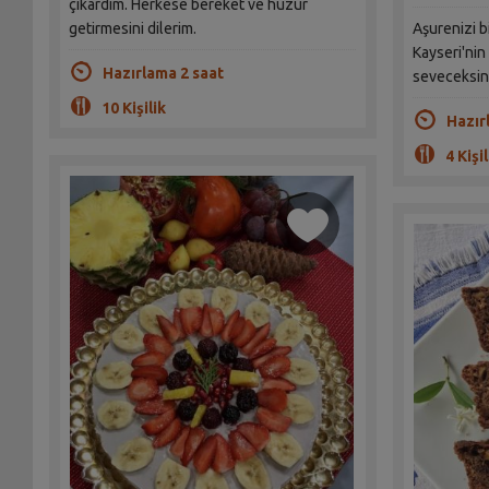
çıkardım. Herkese bereket ve huzur
getirmesini dilerim.
Aşurenizi b
Kayseri'nin
Hazırlama 2 saat
seveceksin
10 Kişilik
Hazır
4 Kişil