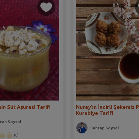
in Süt Aşuresi Tarifi
Nuray'ın İncirli Şekersiz 
Kurabiye Tarifi
rap Soysal
Sahrap Soysal
(0)