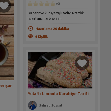
(0)
Bu hafif ve kuruyemişli tatlıyı ikramlık
hazırlamanızı öneririm.
Hazırlama 20 dakika
6 Kişilik
Perişan
Yulaflı Limonlu Kurabiye Tarifi
Sahrap Soysal