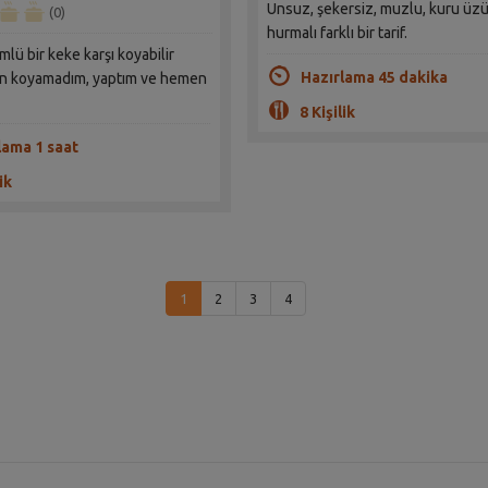
Unsuz, şekersiz, muzlu, kuru üz
(0)
hurmalı farklı bir tarif.
mlü bir keke karşı koyabilir
Hazırlama 45 dakika
en koyamadım, yaptım ve hemen
8 Kişilik
lama 1 saat
ik
1
2
3
4