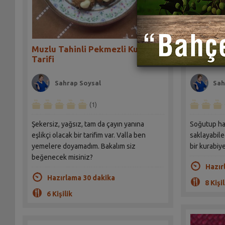
Muzlu Tahinli Pekmezli Kurabiye
Fındıklı 
Tarifi
Kahve Ku
Sahrap Soysal
Sah
(1)
Şekersiz, yağsız, tam da çayın yanına
Soğutup haf
eşlikçi olacak bir tarifim var. Valla ben
saklayabile
yemelere doyamadım. Bakalım siz
bir kurabiye
beğenecek misiniz?
Hazır
Hazırlama 30 dakika
8 Kişil
6 Kişilik