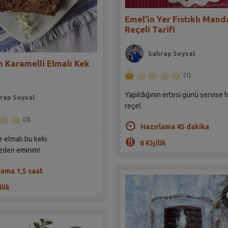
Emel'in Yer Fıstıklı Mand
Reçeli Tarifi
Sahrap Soysal
 Karamelli Elmalı Kek
(1)
Yapıldığının ertesi günü servise h
rap Soysal
reçel.
(0)
Hazırlama 45 dakika
e elmalı bu keki
6 Kişilik
zden eminim!
lama 1,5 saat
ilik