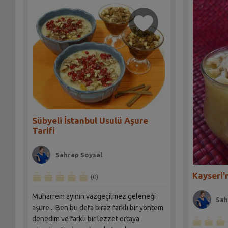
Sübyeli İstanbul Usulü Aşure
Tarifi
Sahrap Soysal
Kayseri'n
(0)
Muharrem ayının vazgeçilmez geleneği
Sah
aşure... Ben bu defa biraz farklı bir yöntem
denedim ve farklı bir lezzet ortaya