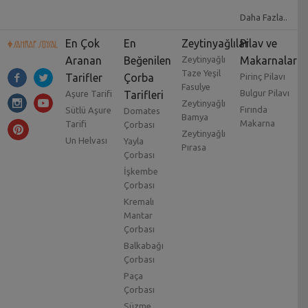
Daha Fazla..
En Çok
En
Zeytinyağlılar
Pilav ve
Aranan
Beğenilen
Zeytinyağlı
Makarnalar
Taze Yeşil
Tarifler
Çorba
Pirinç Pilavı
Fasulye
Bulgur Pilavı
Aşure Tarifi
Tarifleri
Zeytinyağlı
Fırında
Sütlü Aşure
Domates
Bamya
Makarna
Tarifi
Çorbası
Zeytinyağlı
Un Helvası
Yayla
Pırasa
Çorbası
İşkembe
Çorbası
Kremalı
Mantar
Çorbası
Balkabağı
Çorbası
Paça
Çorbası
Süzme