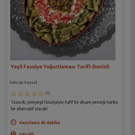
Yeşil Fasulye Yoğurtlaması Tarifi-Denizli
Sahrap Soysal
(0)
Tazecik, yemyeşil fasulyeyle hafif bir akşam yemeği harika
bir alternatif olacak!
Hazırlama 45 dakika
6 Kişilik