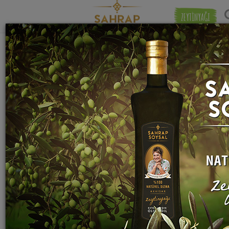
ZEYTİNYAĞI
"
kesme şeker
" etiketiyle eşleşen (26) tarif
Eşleşmeye 
bulundu.