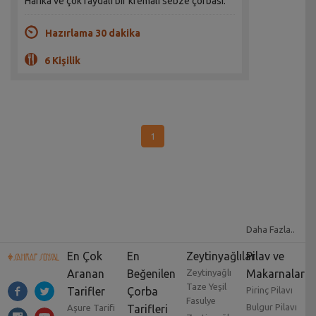
Harika ve çok faydalı bir kremalı sebze çorbası.
Hazırlama 30 dakika
6 Kişilik
1
Daha Fazla..
En Çok
En
Zeytinyağlılar
Pilav ve
Aranan
Beğenilen
Zeytinyağlı
Makarnalar
Taze Yeşil
Tarifler
Çorba
Pirinç Pilavı
Fasulye
Bulgur Pilavı
Aşure Tarifi
Tarifleri