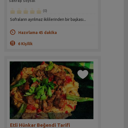
Sahrap Soysal
(0)
Sofraların ayrılmaz ikililerinden bir başkası...
Hazırlama 45 dakika
6 Kişilik
Etli Hünkar Beğendi Tarifi