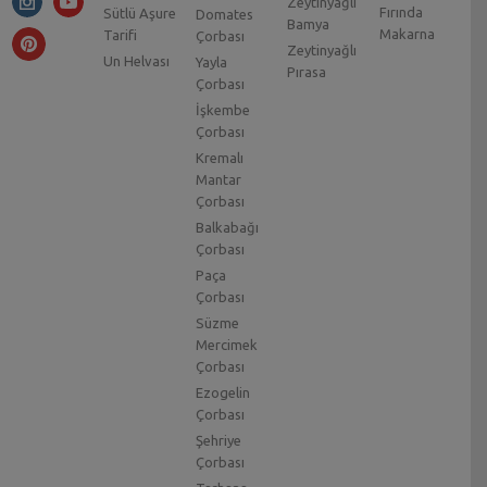
Zeytinyağlı
Fırında
Sütlü Aşure
Domates
Bamya
Makarna
Tarifi
Çorbası
Zeytinyağlı
Un Helvası
Yayla
Pırasa
Çorbası
İşkembe
Çorbası
Kremalı
Mantar
Çorbası
Balkabağı
Çorbası
Paça
Çorbası
Süzme
Mercimek
Çorbası
Ezogelin
Çorbası
Şehriye
Çorbası