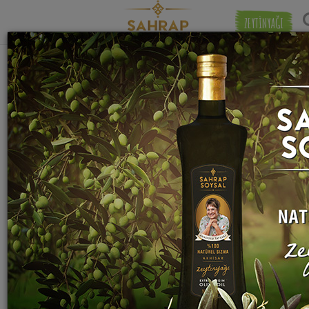
ZEYTİNYAĞI
"
karabiiber
" etiketiyle eşleşen (12) tarif
Eşleşmeye 
bulundu.