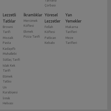
Tarhana
Çorbası
Lezzetli
İkramlıklar
Yöresel
Yan
Tatlılar
Mercimek
Lezzetler
Yemekler
Köftesi
Browni
Fellah
Makarna
Ekmek
Tarifi
Köftesi
Tarifleri
Pizza Tarifi
Mozaik
Patlıcan
Meze
Pasta
Kebabı
Tarifleri
Kadayıflı
Muhallebi
Sütlaç Tarifi
Islak Kek
Tarifi
Etimek
Tatlısı
Un
Kurabiyesi
İrmik
Helvası