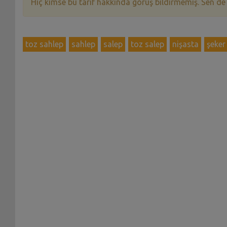
Hiç kimse bu tarif hakkında görüş bildirmemiş. Sen de
toz sahlep
sahlep
salep
toz salep
nişasta
şeker