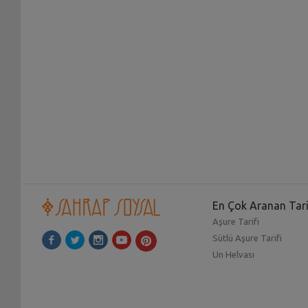
En Çok Aranan Tari
Aşure Tarifi
Sütlü Aşure Tarifi
Un Helvası