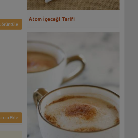
Atom İçeceği Tarifi
örüntüle
orum Ekle