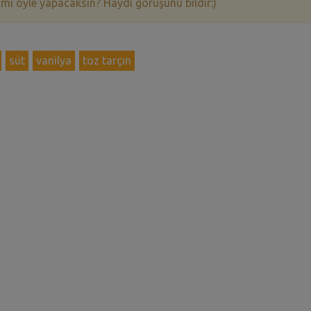
 mi öyle yapacaksın? Haydi görüşünü bildir:)
süt
vanilya
toz tarçın