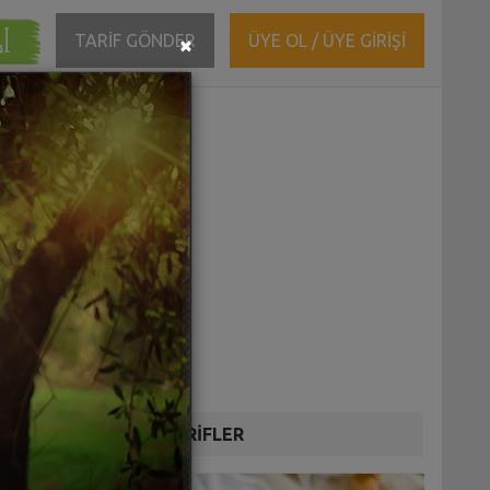
ĞI
Close
TARİF GÖNDER
ÜYE OL / ÜYE GİRİŞİ
×
DİĞER TARİFLER