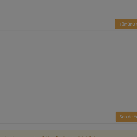
Tümünü G
Sen de Y