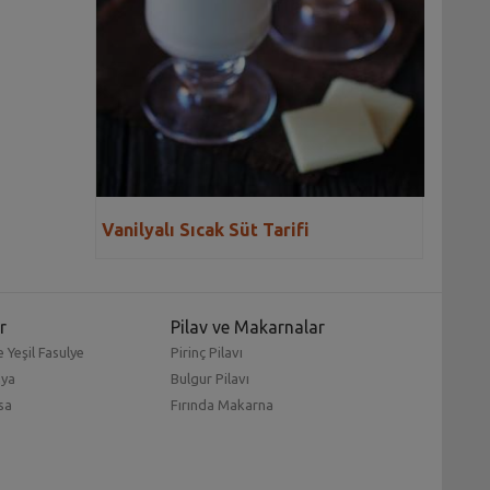
Vanilyalı Sıcak Süt Tarifi
r
Pilav ve Makarnalar
 Yeşil Fasulye
Pirinç Pilavı
mya
Bulgur Pilavı
sa
Fırında Makarna