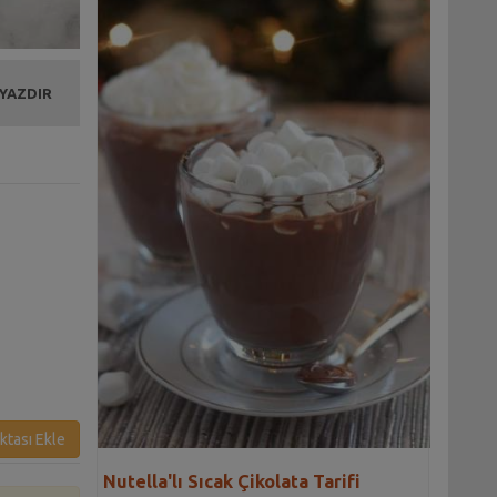
 YAZDIR
ktası Ekle
Nutella'lı Sıcak Çikolata Tarifi