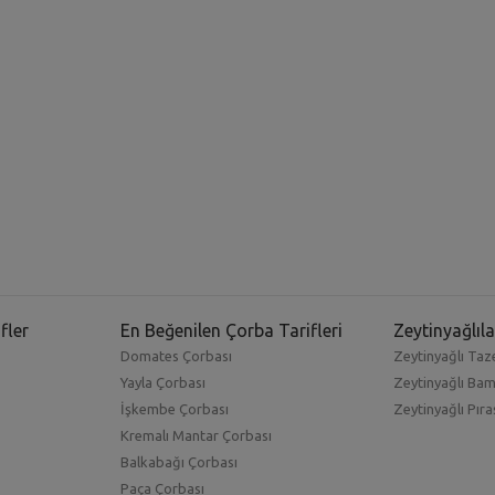
fler
En Beğenilen Çorba Tarifleri
Zeytinyağlıla
Domates Çorbası
Zeytinyağlı Taze
Yayla Çorbası
Zeytinyağlı Ba
İşkembe Çorbası
Zeytinyağlı Pıra
Kremalı Mantar Çorbası
Balkabağı Çorbası
Paça Çorbası