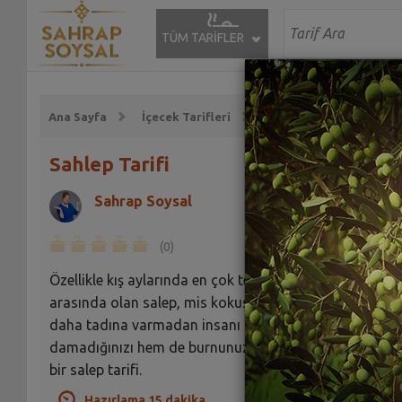
TÜM TARİFLER
Ana Sayfa
İçecek Tarifleri
Sıcak İçecek Tarifleri
Sahlep Tarifi
Sahrap Soysal
(0)
Özellikle kış aylarında en çok tercih edilen içecekler
arasında olan salep, mis kokusuyla bütün evi sarar ve
daha tadına varmadan insanı mest eder... İşte hem
damadığınızı hem de burnunuzu şenlendirecek harika
bir salep tarifi.
Hazırlama 15 dakika