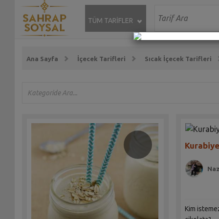
TÜM TARİFLER
Ana Sayfa
İçecek Tarifleri
Sıcak İçecek Tarifleri
Kurabiye
Naz
Kim istemez 