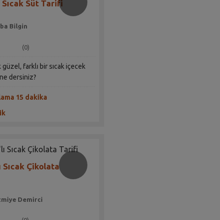
 Sıcak Süt Tarifi
ba Bilgin
(0)
güzel, farklı bir sıcak içecek
e dersiniz?
lama 15 dakika
ik
ı Sıcak Çikolata
miye Demirci