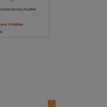
(0)
ezzete kim karşı koyabilir
lama 10 dakika
ik
1