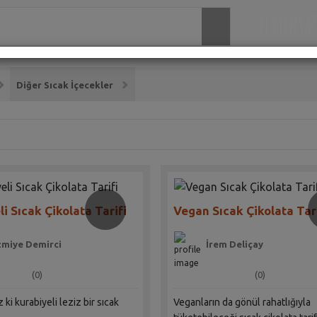
ZEYTİNYA
Diğer Sıcak İçecekler
li Sıcak Çikolata Tarifi
Vegan Sıcak Çikolata Tari
miye Demirci
İrem Deliçay
(0)
(0)
ki kurabiyeli leziz bir sıcak
Veganların da gönül rahatlığıyla