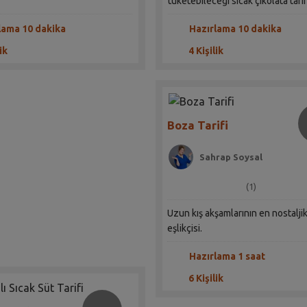
tüketebileceği sıcak çikolata tarif
lama 10 dakika
Hazırlama 10 dakika
ik
4 Kişilik
Boza Tarifi
Sahrap Soysal
(1)
Uzun kış akşamlarının en nostalji
eşlikçisi.
Hazırlama 1 saat
6 Kişilik