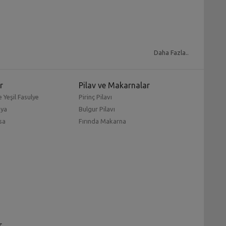
Daha Fazla..
r
Pilav ve Makarnalar
 Yeşil Fasulye
Pirinç Pilavı
mya
Bulgur Pilavı
sa
Fırında Makarna
r