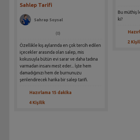
Sahlep Tarifi
Bu müthiş l
ki?
Sahrap Soysal
Hazır
(0)
2 Kişil
Özellikle kış aylarında en çok tercih edilen
içecekler arasında olan salep, mis
kokusuyla bütün evi sarar ve daha tadına
varmadan insanı mest eder... İşte hem
damadığınızı hem de burnunuzu
şenlendirecek harika bir salep tarifi.
Hazırlama 15 dakika
4 Kişilik