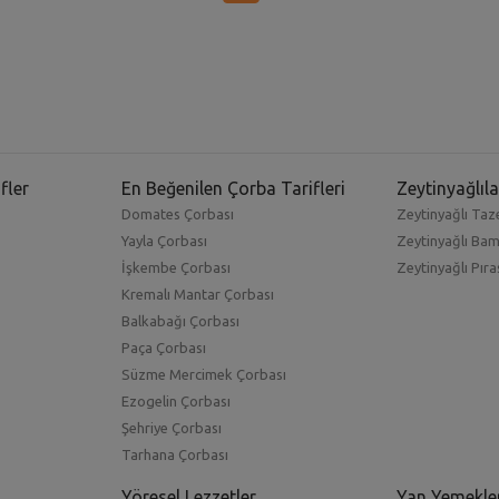
fler
En Beğenilen Çorba Tarifleri
Zeytinyağlıla
Domates Çorbası
Zeytinyağlı Taze
Yayla Çorbası
Zeytinyağlı Ba
İşkembe Çorbası
Zeytinyağlı Pıra
Kremalı Mantar Çorbası
Balkabağı Çorbası
Paça Çorbası
Süzme Mercimek Çorbası
Ezogelin Çorbası
Şehriye Çorbası
Tarhana Çorbası
Yöresel Lezzetler
Yan Yemekle