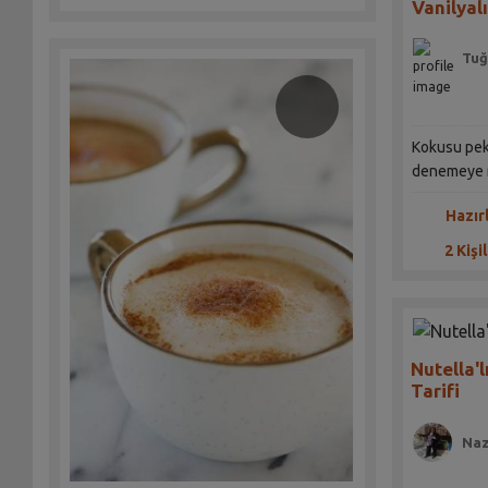
Vanilyalı
Tuğ
Kokusu pek 
denemeye n
Hazır
2 Kişil
Nutella'l
Tarifi
Naz