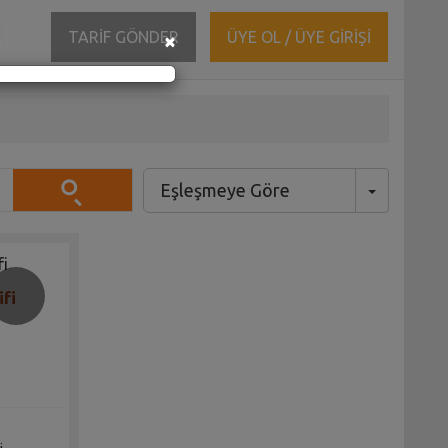
ĞI
Close
TARİF GÖNDER
ÜYE OL / ÜYE GİRİŞİ
×
Eşleşmeye Göre
Toggle Dr
fi