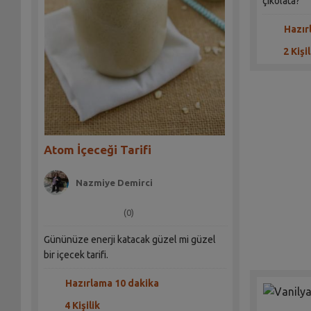
çikolata?
Hazır
2 Kişil
Atom İçeceği Tarifi
Nazmiye Demirci
(0)
Gününüze enerji katacak güzel mi güzel
bir içecek tarifi.
Hazırlama 10 dakika
4 Kişilik