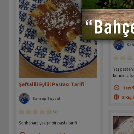
Labneli 
Tarifi
Sah
Yaş pastanı
kendiniz haz
Şeftalili Eylül Pastası Tarifi
Hazır
8 Kişil
Sahrap Soysal
(3)
Sonbahara yakışır bir pasta tarifi