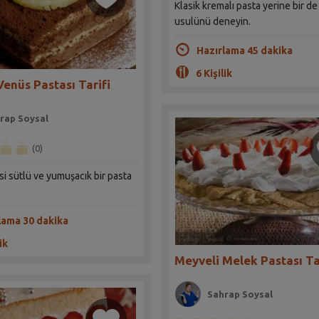
Klasik kremalı pasta yerine bir de
usulünü deneyin.
Hazırlama 45 dakika
6 Kişilik
Venüs Pastası Tarifi
rap Soysal
(0)
i sütlü ve yumuşacık bir pasta
lama 30 dakika
ik
Meyveli Melek Pastası Ta
Sahrap Soysal