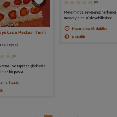
(0)
Mevsiminde sevdiğiniz herhangi 
meyveyle de süsleyebilirsiniz.
Hazırlama 45 dakika
Büyükada Pastası Tarifi
6 Kişilik
rap Soysal
(0)
remalı ve taptaze çileklerle
lmaz bir pasta.
lama 1 saat
ik