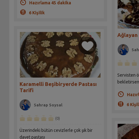
Hazırlama 45 dakika
6 Kişilik
Ağlayan 
Sah
Servisten 
bekletirseni
Karamelli Beşibiryerde Pastası
Tarifi
Hazır
6 Kişil
Sahrap Soysal
(0)
Üzerindeki bütün cevizlerle çok şık bir
davet pastası