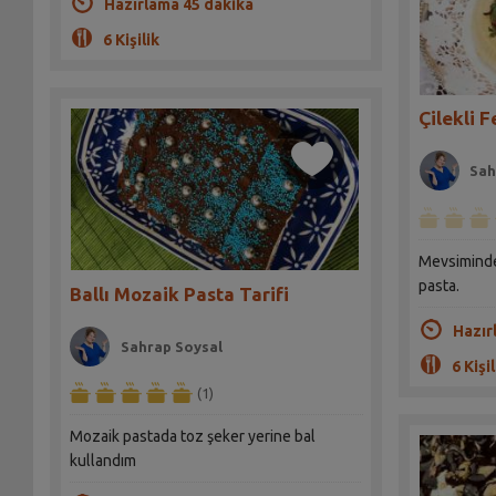
Hazırlama 45 dakika
6 Kişilik
Çilekli F
Sah
Mevsiminde 
pasta.
Ballı Mozaik Pasta Tarifi
Hazır
Sahrap Soysal
6 Kişil
(1)
Mozaik pastada toz şeker yerine bal
kullandım