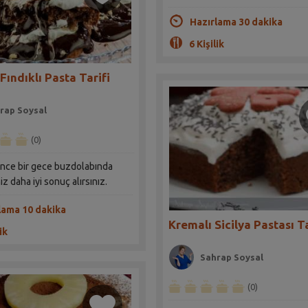
Hazırlama 30 dakika
6 Kişilik
Fındıklı Pasta Tarifi
rap Soysal
(0)
önce bir gece buzdolabında
z daha iyi sonuç alırsınız.
lama 10 dakika
Kremalı Sicilya Pastası Ta
ik
Sahrap Soysal
(0)