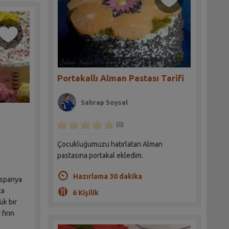
Portakallı Alman Pastası Tarifi
Sahrap Soysal
(0)
Çocukluğumuzu hatırlatan Alman
pastasına portakal ekledim.
Hazırlama 30 dakika
ispanya
ta
6 Kişilik
ük bir
 fırın