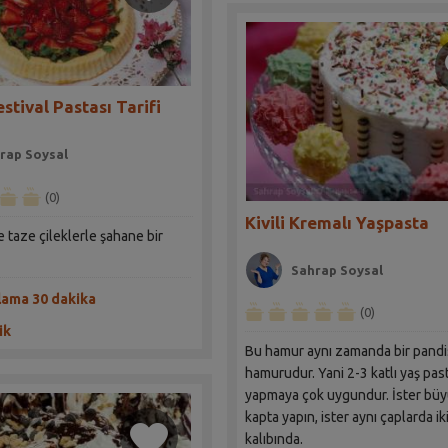
estival Pastası Tarifi
rap Soysal
(0)
Kivili Kremalı Yaşpasta
taze çileklerle şahane bir
Sahrap Soysal
lama 30 dakika
(0)
ik
Bu hamur aynı zamanda bir pand
hamurudur. Yani 2-3 katlı yaş pas
yapmaya çok uygundur. İster büy
kapta yapın, ister aynı çaplarda iki
kalıbında.