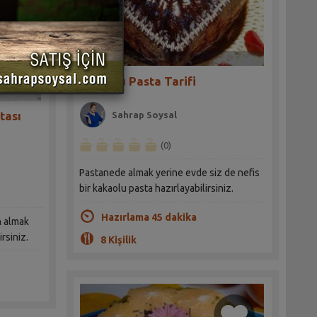
Kakaolu Pasta Tarifi
tası
Sahrap Soysal
(0)
Pastanede almak yerine evde siz de nefis
bir kakaolu pasta hazırlayabilirsiniz.
Hazırlama 45 dakika
n almak
rsiniz.
8 Kişilik