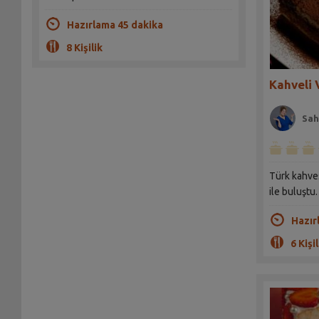
Hazırlama 45 dakika
8 Kişilik
Kahveli 
Sah
Türk kahves
ile buluştu.
Hazır
6 Kişil