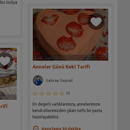
 bu Sicilya
Anneler Günü Keki Tarifi
Sahrap Soysal
(0)
En değerli varlıklarımıza, annelerimize
rifi
kendi ellerimizden çıkan nefis bir pasta
hazırlayabiliriz.
Hazırlama 30 dakika