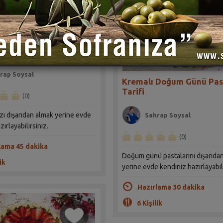
Portakallı Yaş Pasta
rap Soysal
Kremalı Doğum Günü Pas
Tarifi
(0)
zı dışarıdan almak yerine evde
Sahrap Soysal
ırlayabilirsiniz.
(0)
lama 45 dakika
Doğum günü pastalarını dışarıda
ik
yerine evde kendiniz hazırlayabili
Hazırlama 30 dakika
6 Kişilik