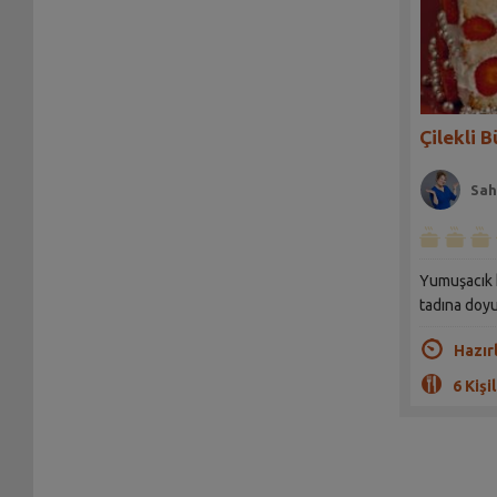
Çilekli 
Sah
Yumuşacık k
tadına doyu
Hazır
6 Kişil