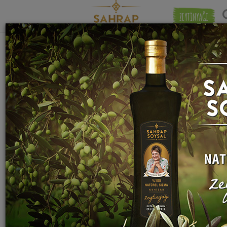
ZEYTİNYAĞI
"
defne yaprağı
" etiketiyle eşleşen (20)
Eşleşmeye 
tarif bulundu.