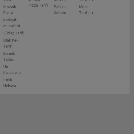
Pizza Tarifi
Mozaik
Patlıcan
Meze
Pasta
Kebabı
Tarifleri
Kadayıflı
Muhallebi
Sütlaç Tarifi
Islak Kek
Tarifi
Etimek
Tatlısı
Un
Kurabiyesi
İrmik
Helvası