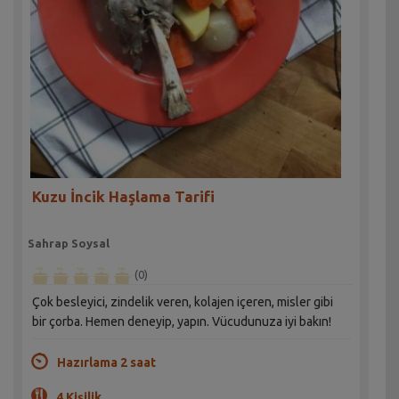
Kuzu İncik Haşlama Tarifi
Sahrap Soysal
(0)
Çok besleyici, zindelik veren, kolajen içeren, misler gibi
bir çorba. Hemen deneyip, yapın. Vücudunuza iyi bakın!
Hazırlama 2 saat
4 Kişilik