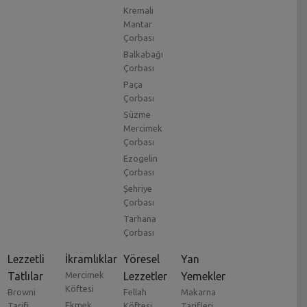
Kremalı
Mantar
Çorbası
Balkabağı
Çorbası
Paça
Çorbası
Süzme
Mercimek
Çorbası
Ezogelin
Çorbası
Şehriye
Çorbası
Tarhana
Çorbası
Lezzetli
İkramlıklar
Yöresel
Yan
Tatlılar
Mercimek
Lezzetler
Yemekler
Köftesi
Browni
Fellah
Makarna
Ekmek
Tarifi
Köftesi
Tarifleri