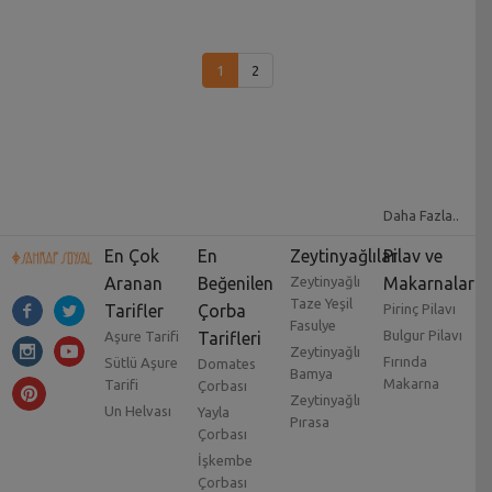
1
2
Daha Fazla..
En Çok
En
Zeytinyağlılar
Pilav ve
Aranan
Beğenilen
Zeytinyağlı
Makarnalar
Taze Yeşil
Tarifler
Çorba
Pirinç Pilavı
Fasulye
Bulgur Pilavı
Aşure Tarifi
Tarifleri
Zeytinyağlı
Fırında
Sütlü Aşure
Domates
Bamya
Makarna
Tarifi
Çorbası
Zeytinyağlı
Un Helvası
Yayla
Pırasa
Çorbası
İşkembe
Çorbası