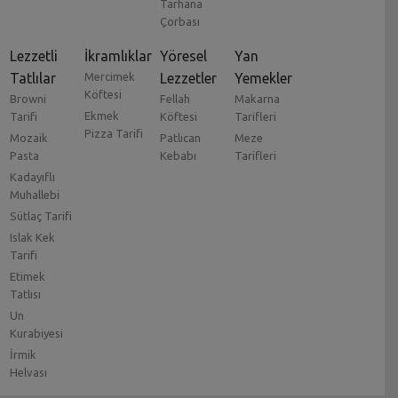
Tarhana
Çorbası
Lezzetli
İkramlıklar
Yöresel
Yan
Tatlılar
Mercimek
Lezzetler
Yemekler
Köftesi
Browni
Fellah
Makarna
Ekmek
Tarifi
Köftesi
Tarifleri
Pizza Tarifi
Mozaik
Patlıcan
Meze
Pasta
Kebabı
Tarifleri
Kadayıflı
Muhallebi
Sütlaç Tarifi
Islak Kek
Tarifi
Etimek
Tatlısı
Un
Kurabiyesi
İrmik
Helvası