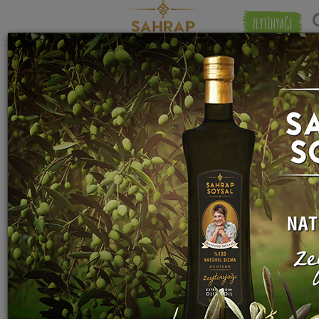
ZEYTİNYAĞI
"
toz zencefil
" etiketiyle eşleşen (10) tarif
Eşleşmeye 
bulundu.