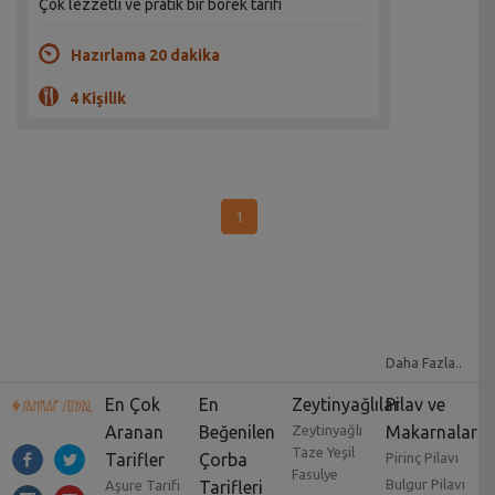
Çok lezzetli ve pratik bir börek tarifi
Hazırlama 20 dakika
4 Kişilik
1
Daha Fazla..
En Çok
En
Zeytinyağlılar
Pilav ve
Aranan
Beğenilen
Zeytinyağlı
Makarnalar
Taze Yeşil
Tarifler
Çorba
Pirinç Pilavı
Fasulye
Bulgur Pilavı
Aşure Tarifi
Tarifleri