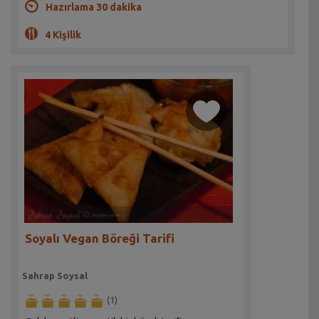
Hazırlama 30 dakika
4 Kişilik
Soyalı Vegan Böreği Tarifi
Sahrap Soysal
(1)