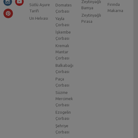
Zeytinyağlı
Fırında
Sütlü Aşure
Domates
Bamya
Makarna
Tarifi
Çorbası
Zeytinyağlı
Un Helvası
Yayla
Pırasa
Çorbası
İşkembe
Çorbası
Kremalı
Mantar
Çorbası
Balkabağı
Çorbası
Paça
Çorbası
Süzme
Mercimek
Çorbası
Ezogelin
Çorbası
Şehriye
Çorbası