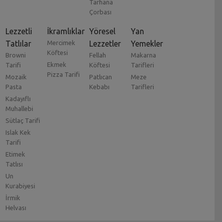
Tarhana
Çorbası
Lezzetli
İkramlıklar
Yöresel
Yan
Tatlılar
Mercimek
Lezzetler
Yemekler
Köftesi
Browni
Fellah
Makarna
Ekmek
Tarifi
Köftesi
Tarifleri
Pizza Tarifi
Mozaik
Patlıcan
Meze
Pasta
Kebabı
Tarifleri
Kadayıflı
Muhallebi
Sütlaç Tarifi
Islak Kek
Tarifi
Etimek
Tatlısı
Un
Kurabiyesi
İrmik
Helvası