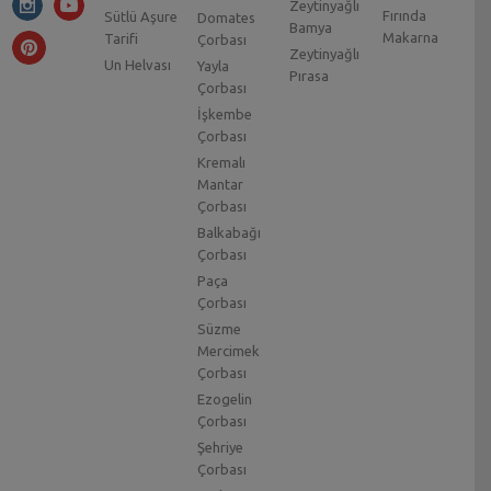
Zeytinyağlı
Fırında
Sütlü Aşure
Domates
Bamya
Makarna
Tarifi
Çorbası
Zeytinyağlı
Un Helvası
Yayla
Pırasa
Çorbası
İşkembe
Çorbası
Kremalı
Mantar
Çorbası
Balkabağı
Çorbası
Paça
Çorbası
Süzme
Mercimek
Çorbası
Ezogelin
Çorbası
Şehriye
Çorbası