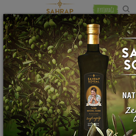
ZEYTİNYAĞI
"
toz zencefil
" etiketiyle eşleşen (10) tarif
Tarihe Gör
bulundu.