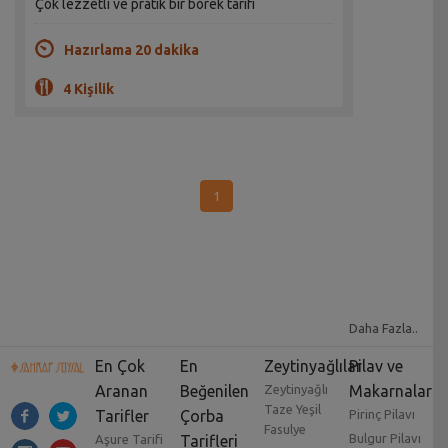
Çok lezzetli ve pratik bir börek tarifi
Hazırlama 20 dakika
4 Kişilik
1
Daha Fazla..
En Çok
En
Zeytinyağlılar
Pilav ve
Aranan
Beğenilen
Zeytinyağlı
Makarnalar
Taze Yeşil
Tarifler
Çorba
Pirinç Pilavı
Fasulye
Bulgur Pilavı
Aşure Tarifi
Tarifleri