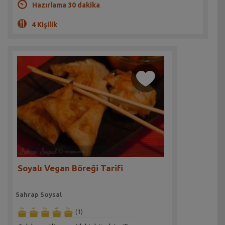
Hazırlama 30 dakika
4 Kişilik
Soyalı Vegan Böreği Tarifi
Sahrap Soysal
(1)