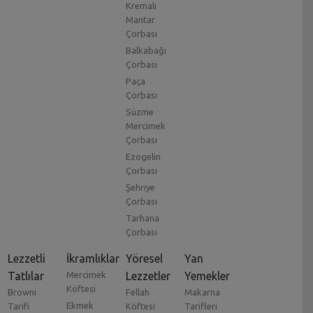
Kremalı
Mantar
Çorbası
Balkabağı
Çorbası
Paça
Çorbası
Süzme
Mercimek
Çorbası
Ezogelin
Çorbası
Şehriye
Çorbası
Tarhana
Çorbası
Lezzetli
İkramlıklar
Yöresel
Yan
Tatlılar
Mercimek
Lezzetler
Yemekler
Köftesi
Browni
Fellah
Makarna
Ekmek
Tarifi
Köftesi
Tarifleri