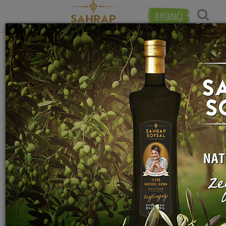
ZEYTİNYAĞI
"
toz zencefil
" etiketiyle eşleşen (10) tarif
Popülerlik
bulundu.