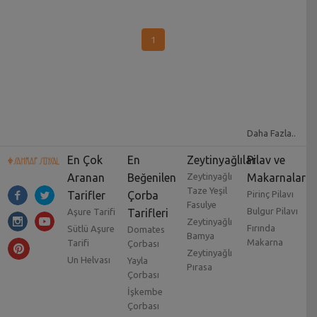
1
Daha Fazla..
En Çok
En
Zeytinyağlılar
Pilav ve
Aranan
Beğenilen
Zeytinyağlı
Makarnalar
Taze Yeşil
Tarifler
Çorba
Pirinç Pilavı
Fasulye
Bulgur Pilavı
Aşure Tarifi
Tarifleri
Zeytinyağlı
Fırında
Sütlü Aşure
Domates
Bamya
Makarna
Tarifi
Çorbası
Zeytinyağlı
Un Helvası
Yayla
Pırasa
Çorbası
İşkembe
Çorbası