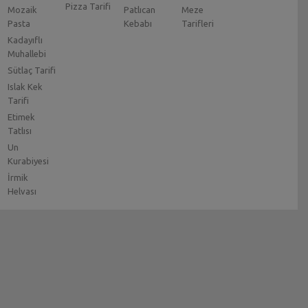
Pizza Tarifi
Mozaik
Patlıcan
Meze
Pasta
Kebabı
Tarifleri
Kadayıflı
Muhallebi
Sütlaç Tarifi
Islak Kek
Tarifi
Etimek
Tatlısı
Un
Kurabiyesi
İrmik
Helvası