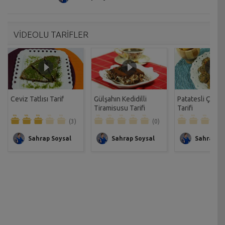
VİDEOLU TARİFLER
Ceviz Tatlısı Tarif
Gülşahın Kedidilli
Patatesli Çıtır 
Tiramisusu Tarifi
Tarifi
(3)
(0)
Sahrap Soysal
Sahrap Soysal
Sahrap So