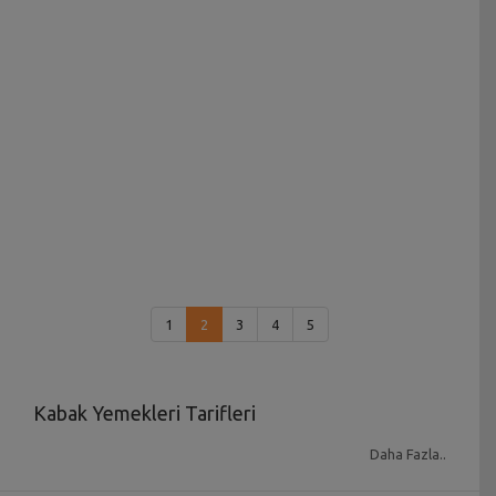
1
2
3
4
5
Kabak Yemekleri Tarifleri
Sağlıklı beslenmek isteyenler ve sebze sevenler için
Daha Fazla..
en çok tercih edilen ürünlerden olan
kabak