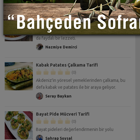
Ratatouille Tarifi
(0)
Ratatouille, Fransa’nın çok hafif ve bir o kadar
da faydalı bir lezzeti.
Nazmiye Demirci
Kabak Patates Çalkama Tarifi
(0)
Akdeniz'in yöresel yemeklerinden çalkama, bu
defa kabak ve patates ile bir araya geliyor.
Seray Baykan
Bayat Pide Mücveri Tarifi
(0)
Bayat pideleri değerlendirmenin bir yolu
Sahrap Soysal