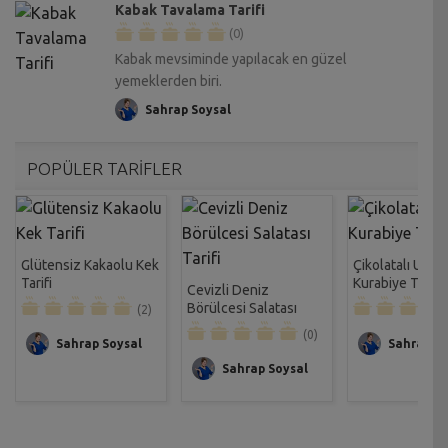
Kabak Tavalama Tarifi
(0)
Kabak mevsiminde yapılacak en güzel
yemeklerden biri.
Sahrap Soysal
POPÜLER TARİFLER
Glütensiz Kakaolu Kek
Çikolatalı Unsu
Tarifi
Kurabiye Tarifi
Cevizli Deniz
Börülcesi Salatası
(2)
Tarifi
(0)
Sahrap Soysal
Sahrap So
Sahrap Soysal