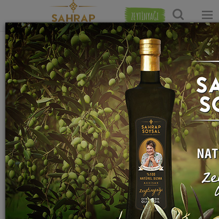
ZEYTİNYAĞI
Ana Sayfa
Sebze Yemekleri Tarifleri
Kabak Yemekleri T