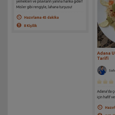
yemekleri ve pilavların yanına harika gider!
Misler gibi rengiyle, lahana turşusu!
Hazırlama 45 dakika
8 Kişilik
Adana Us
Tarifi
Sah
Adana'da ço
için hafif ve
Hazır