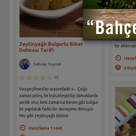
Sah
Sofralarımı
pilavını bu
tatlandırdık
Zeytinyağlı Bulgurlu Biber
bir alternat
Dolması Tarifi
Hazır
Sahrap Soysal
6 Kişil
(0)
Vazgeçilmezler arasındadır o... Çoğu
zaman pirinç ile bütünleştirilip damaklarda
şenlik olur, kimi zamansa benim gibi bulgur
ile yapılarak farklı bir deneyime dönüşür.
Mis gibi zeytinyağlı dolma!
Hazırlama 1 saat