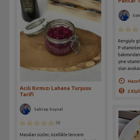
Pancar T
Sah
Rengiyle gö
P vitaminleri içeriyor ve minera
bakımından 
yine vitam
olan avokad
Hazır
Acılı Kırmızı Lahana Turşusu
2 Kişil
Tarifi
Sahrap Soysal
(0)
Masaları süsler, özellikle tencere