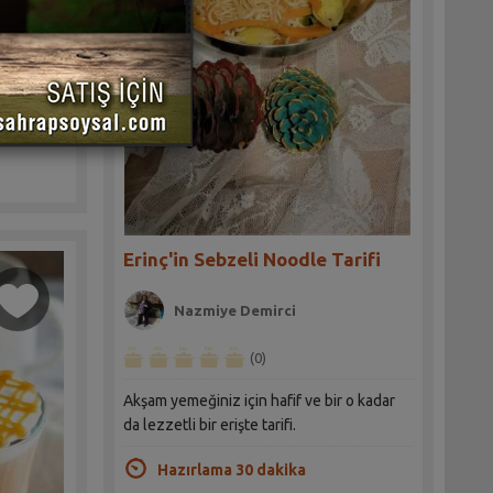
ğişik bir
 tercih
Erinç'in Sebzeli Noodle Tarifi
Nazmiye Demirci
(0)
Akşam yemeğiniz için hafif ve bir o kadar
da lezzetli bir erişte tarifi.
Hazırlama 30 dakika