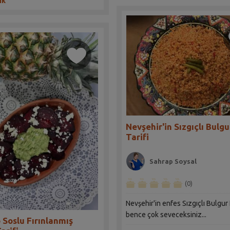
ik
Nevşehir'in Sızgıçlı Bulgu
Tarifi
Sahrap Soysal
(0)
Nevşehir'in enfes Sızgıçlı Bulgur 
bence çok seveceksiniz...
Soslu Fırınlanmış