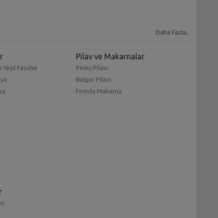
Daha Fazla..
r
Pilav ve Makarnalar
 Yeşil Fasulye
Pirinç Pilavı
mya
Bulgur Pilavı
sa
Fırında Makarna
r
ri