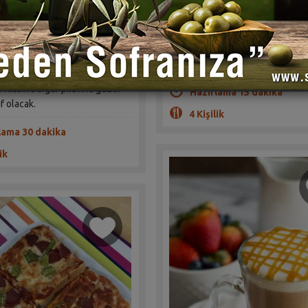
rap Soysal
(0)
(0)
Naneli, fesleğenli ve salatalıklı de
ayran tarifi sofranız için güzel bir
zın olmazsa olmazı bulgur
olacak.
 defa yeşil mercimek ile
. Klasik bulgur pilavına güzel
Hazırlama 15 dakika
if olacak.
4 Kişilik
lama 30 dakika
ik