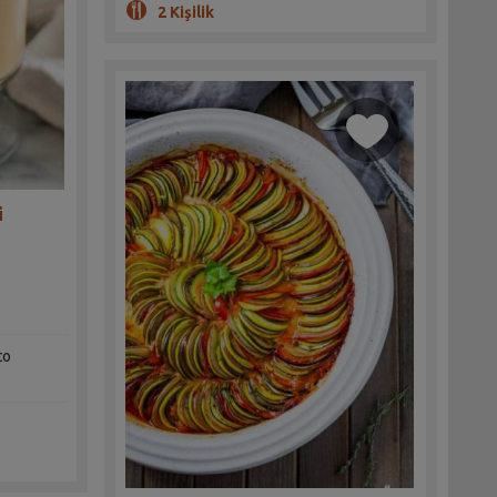
2 Kişilik
i
to