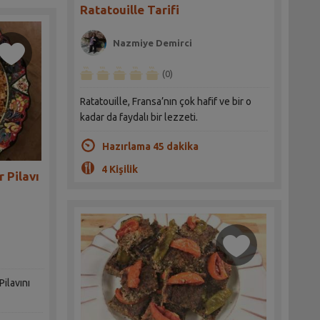
Ratatouille Tarifi
Nazmiye Demirci
(0)
Ratatouille, Fransa’nın çok hafif ve bir o
kadar da faydalı bir lezzeti.
Hazırlama 45 dakika
4 Kişilik
r Pilavı
Pilavını