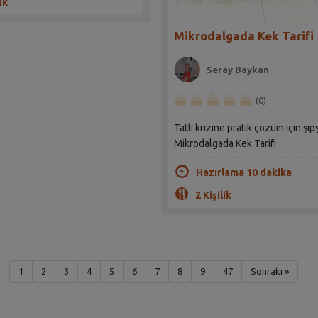
ik
Mikrodalgada Kek Tarifi
Seray Baykan
(0)
Tatlı krizine pratik çözüm için şip
Mikrodalgada Kek Tarifi
Hazırlama 10 dakika
2 Kişilik
1
2
3
4
5
6
7
8
9
47
Sonraki »