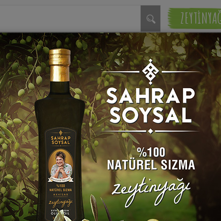
ZEYTİNYA
Salatalıklı ve Naneli Ayra
li Bulgur Pilavı Tarifi
Nurtaç özcaner