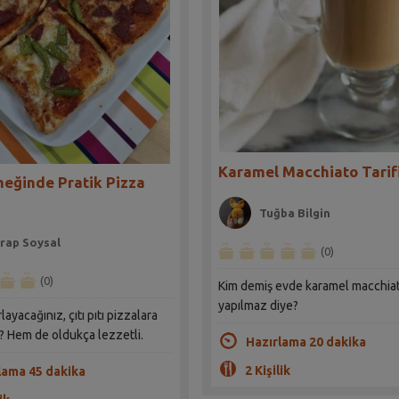
Karamel Macchiato Tarif
eğinde Pratik Pizza
Tuğba Bilgin
rap Soysal
(0)
(0)
Kim demiş evde karamel macchia
yapılmaz diye?
layacağınız, çıtı pıtı pizzalara
? Hem de oldukça lezzetli.
Hazırlama 20 dakika
2 Kişilik
lama 45 dakika