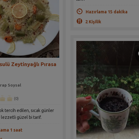
Hazırlama 15 dakika
2 Kişilik
ulü Zeytinyağlı Pırasa
rap Soysal
(0)
k tercih edilen, sıcak günler
 lezzetli güzel bi tarif.
lama 1 saat