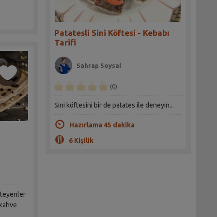
Patatesli Sini Köftesi - Kebabı
Tarifi
Sahrap Soysal
(0)
Sini köftesini bir de patates ile deneyin...
Hazırlama 45 dakika
6 Kişilik
steyenler
r kahve