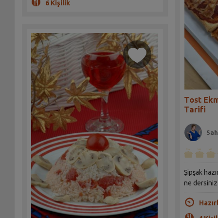
6 Kişilik
Tost Ekm
Tarifi
Sah
Şipşak hazır
ne dersiniz
Hazır