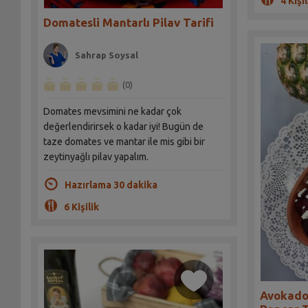
4 Kişil
Domatesli Mantarlı Pilav Tarifi
Sahrap Soysal
(0)
Domates mevsimini ne kadar çok
değerlendirirsek o kadar iyi! Bugün de
taze domates ve mantar ile mis gibi bir
zeytinyağlı pilav yapalım.
Hazırlama 30 dakika
6 Kişilik
Avokado 