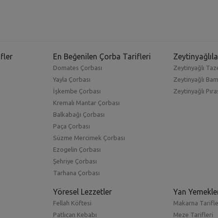
fler
En Beğenilen Çorba Tarifleri
Zeytinyağlıla
Domates Çorbası
Zeytinyağlı Taze
Yayla Çorbası
Zeytinyağlı Ba
İşkembe Çorbası
Zeytinyağlı Pıra
Kremalı Mantar Çorbası
Balkabağı Çorbası
Paça Çorbası
Süzme Mercimek Çorbası
Ezogelin Çorbası
Şehriye Çorbası
Tarhana Çorbası
Yöresel Lezzetler
Yan Yemekle
Fellah Köftesi
Makarna Tarifle
Patlıcan Kebabı
Meze Tarifleri