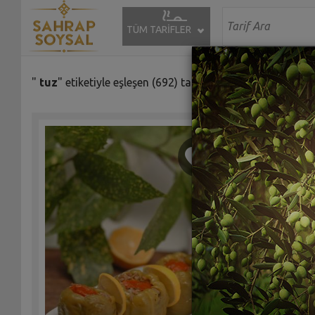
TÜM TARİFLER
"
tuz
" etiketiyle eşleşen (692) tarif bulundu.
Mercimek