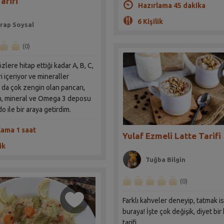
arifi
Hazırlama 45 dakika
6 Kişilik
rap Soysal
(0)
zlere hitap ettiği kadar A, B, C,
ller
da çok zengin olan pancarı,
in, mineral ve Omega 3 deposu
o ile bir araya getirdim.
lama 1 saat
Yulaf Ezmeli Latte Tarifi
ik
Tuğba Bilgin
(0)
Farklı kahveler deneyip, tatmak i
buraya! İşte çok değişik, diyet bi
tarifi