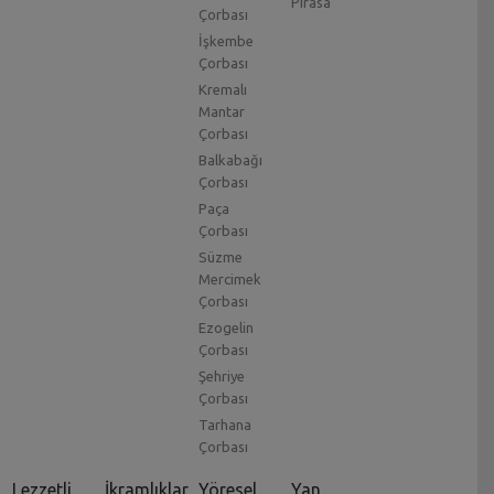
Pırasa
Çorbası
İşkembe
Çorbası
Kremalı
Mantar
Çorbası
Balkabağı
Çorbası
Paça
Çorbası
Süzme
Mercimek
Çorbası
Ezogelin
Çorbası
Şehriye
Çorbası
Tarhana
Çorbası
Lezzetli
İkramlıklar
Yöresel
Yan