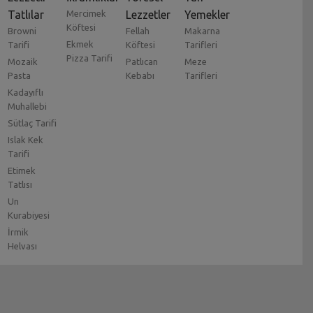
Tatlılar
Mercimek
Lezzetler
Yemekler
Köftesi
Browni
Fellah
Makarna
Ekmek
Tarifi
Köftesi
Tarifleri
Pizza Tarifi
Mozaik
Patlıcan
Meze
Pasta
Kebabı
Tarifleri
Kadayıflı
Muhallebi
Sütlaç Tarifi
Islak Kek
Tarifi
Etimek
Tatlısı
Un
Kurabiyesi
İrmik
Helvası