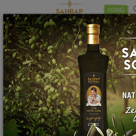
ZEYTİNYAĞI
"
taze kaşar peyniri
" etiketiyle eşleşen (9)
Eşleşmeye 
tarif bulundu.