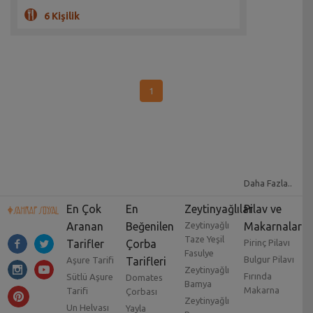
6 Kişilik
1
Daha Fazla..
En Çok
En
Zeytinyağlılar
Pilav ve
Aranan
Beğenilen
Zeytinyağlı
Makarnalar
Taze Yeşil
Tarifler
Çorba
Pirinç Pilavı
Fasulye
Bulgur Pilavı
Aşure Tarifi
Tarifleri
Zeytinyağlı
Fırında
Sütlü Aşure
Domates
Bamya
Makarna
Tarifi
Çorbası
Zeytinyağlı
Un Helvası
Yayla