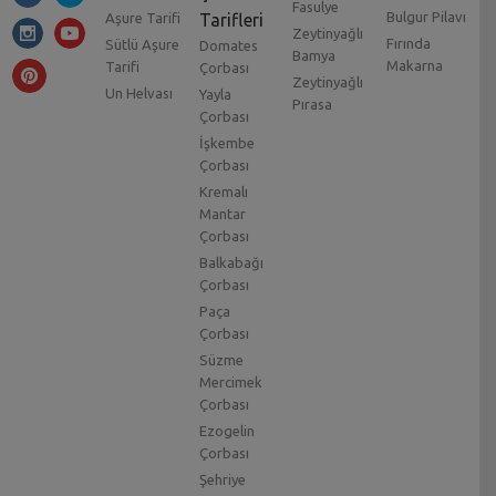
Fasulye
Bulgur Pilavı
Aşure Tarifi
Tarifleri
Zeytinyağlı
Fırında
Sütlü Aşure
Domates
Bamya
Makarna
Tarifi
Çorbası
Zeytinyağlı
Un Helvası
Yayla
Pırasa
Çorbası
İşkembe
Çorbası
Kremalı
Mantar
Çorbası
Balkabağı
Çorbası
Paça
Çorbası
Süzme
Mercimek
Çorbası
Ezogelin
Çorbası
Şehriye