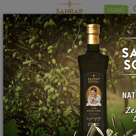
ZEYTİNYAĞI
"
tane karabiber
" etiketiyle eşleşen (11)
Eşleşmeye 
tarif bulundu.