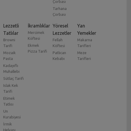
Çorbası
Tarhana
Çorbası
Lezzetli
İkramlıklar
Yöresel
Yan
Tatlılar
Mercimek
Lezzetler
Yemekler
Köftesi
Browni
Fellah
Makarna
Ekmek
Tarifi
Köftesi
Tarifleri
Pizza Tarifi
Mozaik
Patlıcan
Meze
Pasta
Kebabı
Tarifleri
Kadayıflı
Muhallebi
Sütlaç Tarifi
Islak Kek
Tarifi
Etimek
Tatlısı
Un
Kurabiyesi
İrmik
Helvası