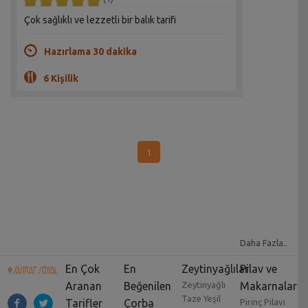
Çok sağlıklı ve lezzetli bir balık tarifi
Hazırlama 30 dakika
6 Kişilik
1
Daha Fazla..
En Çok
En
Zeytinyağlılar
Pilav ve
Aranan
Beğenilen
Zeytinyağlı
Makarnalar
Taze Yeşil
Tarifler
Çorba
Pirinç Pilavı