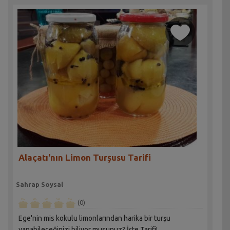
Alaçatı'nın Limon Turşusu Tarifi
Sahrap Soysal
(0)
Ege'nin mis kokulu limonlarından harika bir turşu
yapabileceğinizi biliyor musunuz? İşte Tarifi!