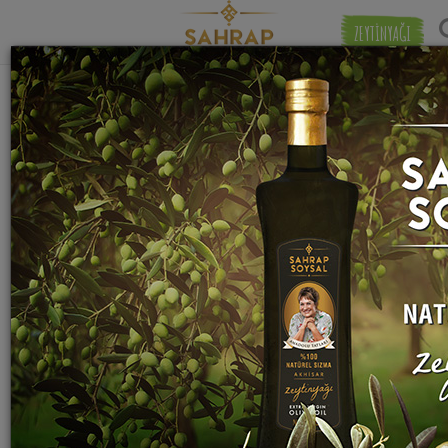
ZEYTİNYAĞI
"
spagetti makarna
" etiketiyle eşleşen (14)
Eşleşmeye 
tarif bulundu.