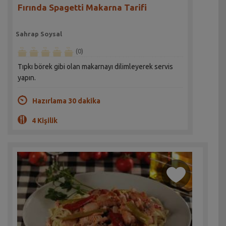
Fırında Spagetti Makarna Tarifi
Sahrap Soysal
(0)
Tıpkı börek gibi olan makarnayı dilimleyerek servis
yapın.
Hazırlama 30 dakika
4 Kişilik