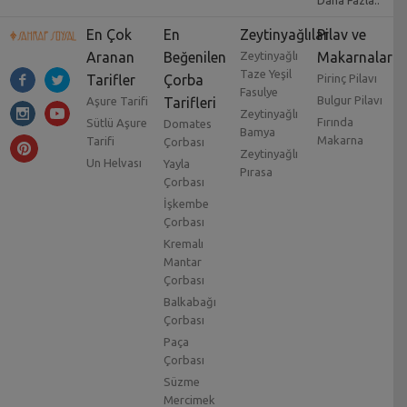
Daha Fazla..
En Çok
En
Zeytinyağlılar
Pilav ve
Aranan
Beğenilen
Zeytinyağlı
Makarnalar
Taze Yeşil
Tarifler
Çorba
Pirinç Pilavı
Fasulye
Bulgur Pilavı
Aşure Tarifi
Tarifleri
Zeytinyağlı
Fırında
Sütlü Aşure
Domates
Bamya
Makarna
Tarifi
Çorbası
Zeytinyağlı
Un Helvası
Yayla
Pırasa
Çorbası
İşkembe
Çorbası
Kremalı
Mantar
Çorbası
Balkabağı
Çorbası
Paça
Çorbası
Süzme
Mercimek