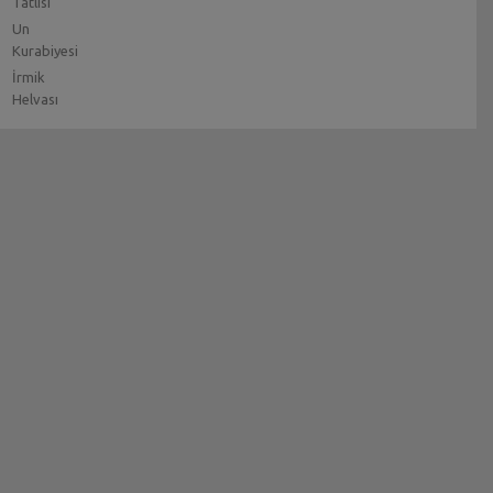
Tatlısı
Un
Kurabiyesi
İrmik
Helvası