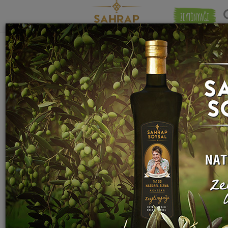
ZEYTİNYAĞI
"
neskafe
" etiketiyle eşleşen (14) tarif
Eşleşmeye 
bulundu.