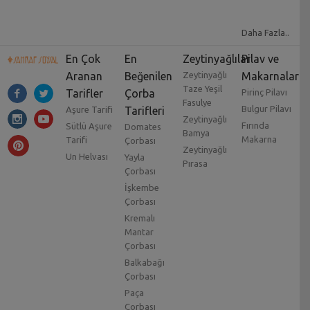
Daha Fazla..
En Çok
En
Zeytinyağlılar
Pilav ve
Aranan
Beğenilen
Zeytinyağlı
Makarnalar
Taze Yeşil
Tarifler
Çorba
Pirinç Pilavı
Fasulye
Bulgur Pilavı
Aşure Tarifi
Tarifleri
Zeytinyağlı
Fırında
Sütlü Aşure
Domates
Bamya
Makarna
Tarifi
Çorbası
Zeytinyağlı
Un Helvası
Yayla
Pırasa
Çorbası
İşkembe
Çorbası
Kremalı
Mantar
Çorbası
Balkabağı
Çorbası
Paça
Çorbası