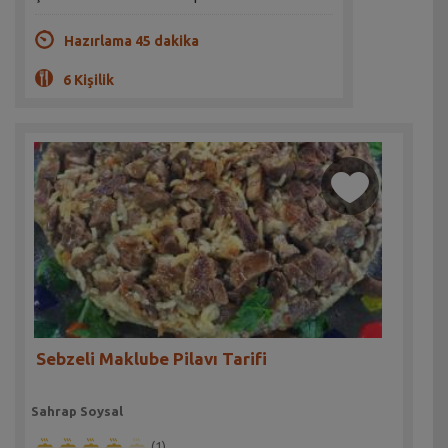
Hazırlama 45 dakika
6 Kişilik
Sebzeli Maklube Pilavı Tarifi
Sahrap Soysal
(1)