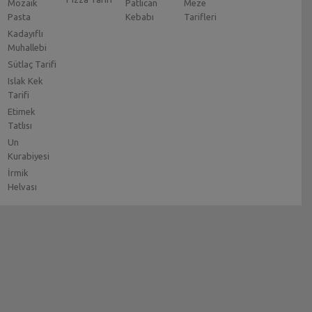
Mozaik
Patlıcan
Meze
Pasta
Kebabı
Tarifleri
Kadayıflı
Muhallebi
Sütlaç Tarifi
Islak Kek
Tarifi
Etimek
Tatlısı
Un
Kurabiyesi
İrmik
Helvası