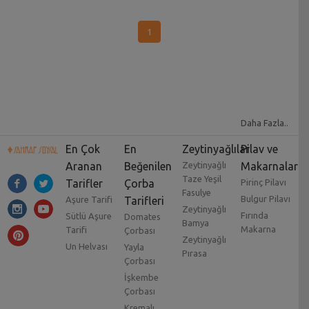
1
Daha Fazla..
En Çok
En
Zeytinyağlılar
Pilav ve
Aranan
Beğenilen
Zeytinyağlı
Makarnalar
Taze Yeşil
Tarifler
Çorba
Pirinç Pilavı
Fasulye
Bulgur Pilavı
Aşure Tarifi
Tarifleri
Zeytinyağlı
Fırında
Sütlü Aşure
Domates
Bamya
Makarna
Tarifi
Çorbası
Zeytinyağlı
Un Helvası
Yayla
Pırasa
Çorbası
İşkembe
Çorbası
Kremalı