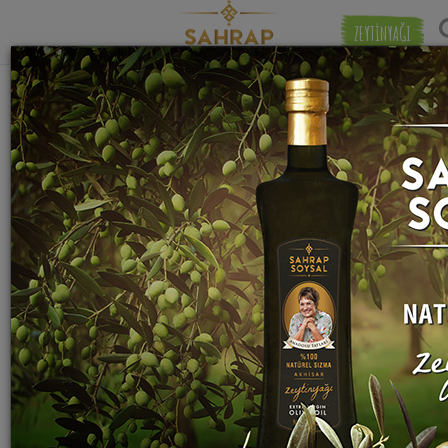
ZEYTİNYAĞI
"
kuşbaşı kuzu eti
" etiketiyle eşleşen (11)
Eşleşmeye 
tarif bulundu.