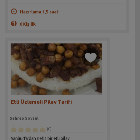
Hazırlama 1,5 saat
6 Kişilik
Etli Üzlemeli Pilav Tarifi
Sahrap Soysal
(0)
Şanlıurfa'dan nefis bir etli pilav.