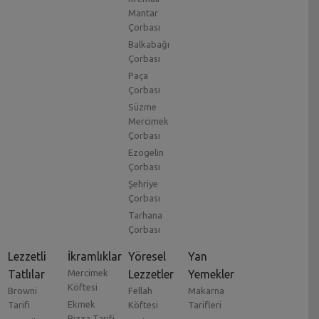
Mantar
Çorbası
Balkabağı
Çorbası
Paça
Çorbası
Süzme
Mercimek
Çorbası
Ezogelin
Çorbası
Şehriye
Çorbası
Tarhana
Çorbası
Lezzetli
İkramlıklar
Yöresel
Yan
Tatlılar
Mercimek
Lezzetler
Yemekler
Köftesi
Browni
Fellah
Makarna
Ekmek
Tarifi
Köftesi
Tarifleri
Pizza Tarifi