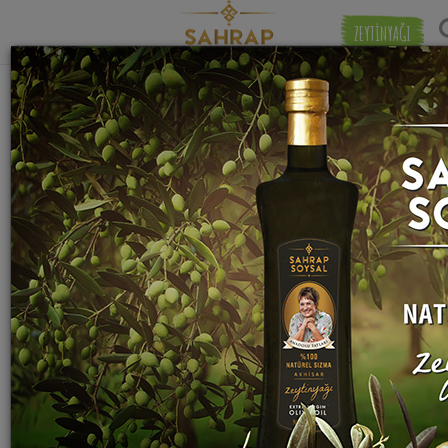
ZEYTİNYAĞI
"
galeta unu
" etiketiyle eşleşen (53) tarif
Eşleşmeye 
bulundu.