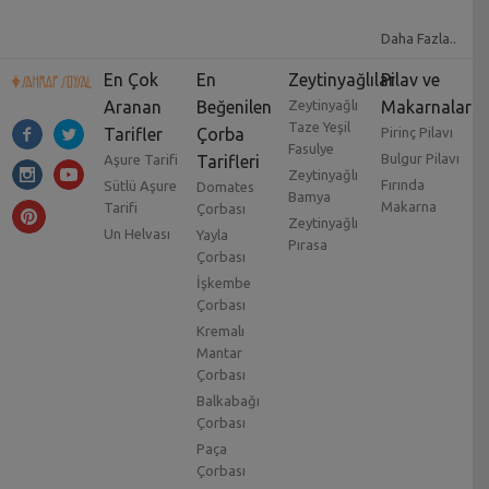
Daha Fazla..
En Çok
En
Zeytinyağlılar
Pilav ve
Aranan
Beğenilen
Zeytinyağlı
Makarnalar
Taze Yeşil
Tarifler
Çorba
Pirinç Pilavı
Fasulye
Bulgur Pilavı
Aşure Tarifi
Tarifleri
Zeytinyağlı
Fırında
Sütlü Aşure
Domates
Bamya
Makarna
Tarifi
Çorbası
Zeytinyağlı
Un Helvası
Yayla
Pırasa
Çorbası
İşkembe
Çorbası
Kremalı
Mantar
Çorbası
Balkabağı
Çorbası
Paça
Çorbası