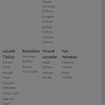
Süzme
Mercimek
Çorbası
Ezogelin
Çorbası
Şehriye
Çorbası
Tarhana
Çorbası
Lezzetli
İkramlıklar
Yöresel
Yan
Tatlılar
Mercimek
Lezzetler
Yemekler
Köftesi
Browni
Fellah
Makarna
Ekmek
Tarifi
Köftesi
Tarifleri
Pizza Tarifi
Mozaik
Patlıcan
Meze
Pasta
Kebabı
Tarifleri
Kadayıflı
Muhallebi
Sütlaç Tarifi
Islak Kek
Tarifi