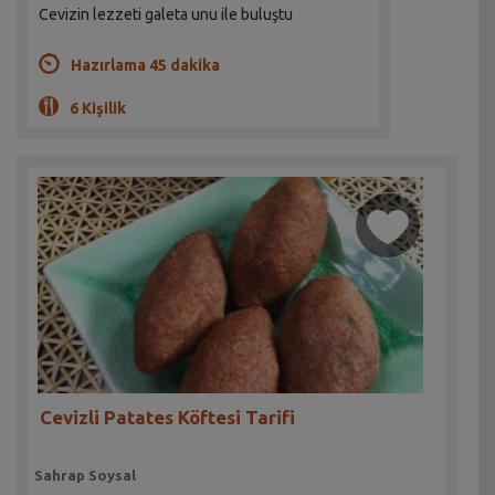
Cevizin lezzeti galeta unu ile buluştu
Hazırlama 45 dakika
6 Kişilik
Cevizli Patates Köftesi Tarifi
Sahrap Soysal