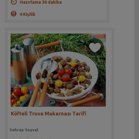
Hazırlama 30 dakika
4 Kişilik
Köfteli Truva Makarnası Tarifi
Sahrap Soysal