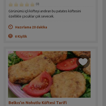
(0)
Görünümü içli köfteyi andıran bu patates köftesini
özellikle çocuklar çok sevecek.
Hazırlama 20 dakika
6 Kişilik
Belkıs'ın Nohutlu Köftesi Tarifi