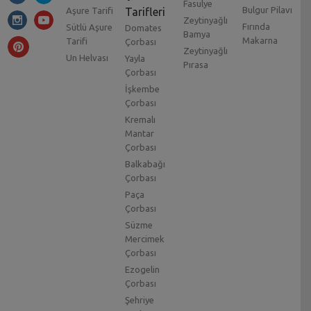
Fasulye
Bulgur Pilavı
Aşure Tarifi
Tarifleri
Zeytinyağlı
Fırında
Sütlü Aşure
Domates
Bamya
Makarna
Tarifi
Çorbası
Zeytinyağlı
Un Helvası
Yayla
Pırasa
Çorbası
İşkembe
Çorbası
Kremalı
Mantar
Çorbası
Balkabağı
Çorbası
Paça
Çorbası
Süzme
Mercimek
Çorbası
Ezogelin
Çorbası
Şehriye