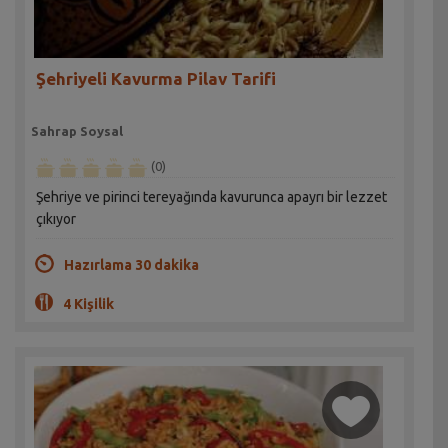
Şehriyeli Kavurma Pilav Tarifi
Sahrap Soysal
(0)
Şehriye ve pirinci tereyağında kavurunca apayrı bir lezzet
çıkıyor
Hazırlama 30 dakika
4 Kişilik