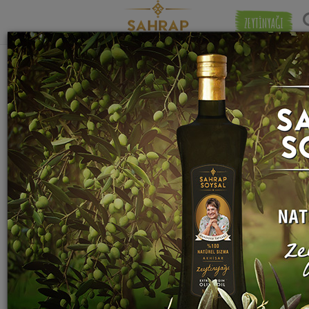
ZEYTİNYAĞI
"
arpa şehriye
" etiketiyle eşleşen (11) tarif
Eşleşmeye 
bulundu.