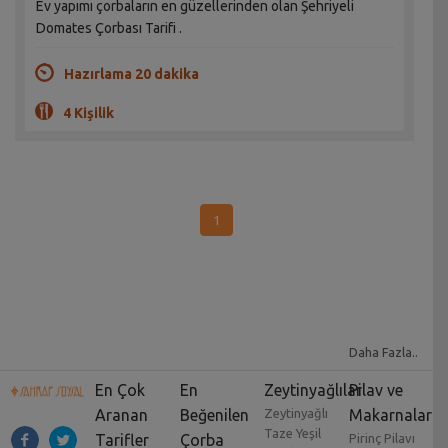
Ev yapımı çorbaların en güzellerinden olan Şehriyeli
Domates Çorbası Tarifi .
Hazırlama 20 dakika
4 Kişilik
1
Daha Fazla..
En Çok
En
Zeytinyağlılar
Pilav ve
Aranan
Beğenilen
Zeytinyağlı
Makarnalar
Taze Yeşil
Tarifler
Çorba
Pirinç Pilavı