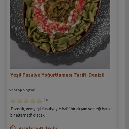
Yeşil Fasulye Yoğurtlaması Tarifi-Denizli
Sahrap Soysal
(0)
Tazecik, yemyeşil fasulyeyle hafif bir akşam yemeği harika
bir alternatif olacak!
Hazırlama 45 dakika