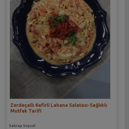
Zerdeçallı Kefirli Lahana Salatası-Sağlıklı
Mutfak Tarifi
Sahrap Soysal