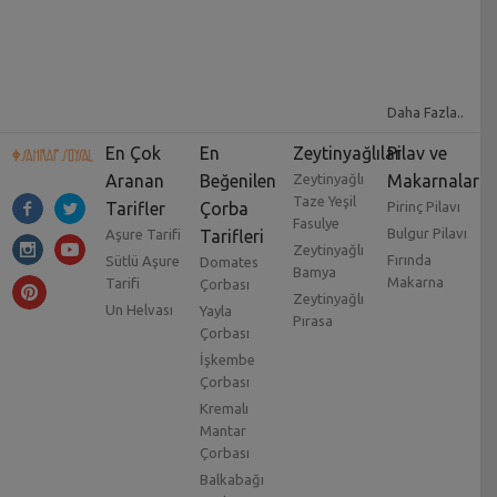
Daha Fazla..
En Çok
En
Zeytinyağlılar
Pilav ve
Aranan
Beğenilen
Zeytinyağlı
Makarnalar
Taze Yeşil
Tarifler
Çorba
Pirinç Pilavı
Fasulye
Bulgur Pilavı
Aşure Tarifi
Tarifleri
Zeytinyağlı
Fırında
Sütlü Aşure
Domates
Bamya
Makarna
Tarifi
Çorbası
Zeytinyağlı
Un Helvası
Yayla
Pırasa
Çorbası
İşkembe
Çorbası
Kremalı
Mantar
Çorbası
Balkabağı