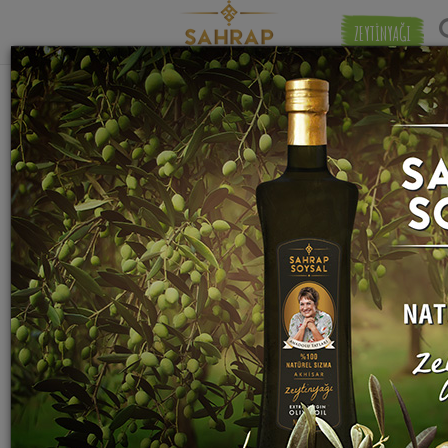
ZEYTİNYAĞI
"
nar taneleri
" etiketiyle eşleşen (10) tarif
Eşleşmeye 
bulundu.