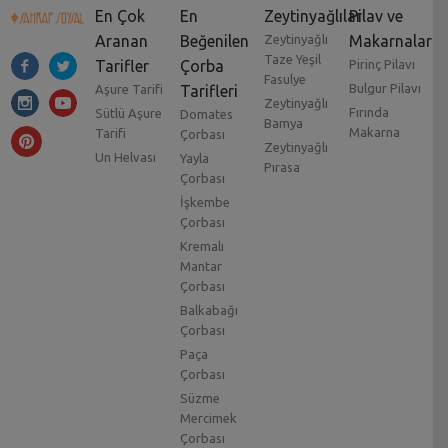
En Çok
En
Zeytinyağlılar
Pilav ve
Aranan
Beğenilen
Zeytinyağlı
Makarnalar
Taze Yeşil
Tarifler
Çorba
Pirinç Pilavı
Fasulye
Bulgur Pilavı
Aşure Tarifi
Tarifleri
Zeytinyağlı
Fırında
Sütlü Aşure
Domates
Bamya
Makarna
Tarifi
Çorbası
Zeytinyağlı
Un Helvası
Yayla
Pırasa
Çorbası
İşkembe
Çorbası
Kremalı
Mantar
Çorbası
Balkabağı
Çorbası
Paça
Çorbası
Süzme
Mercimek
Çorbası