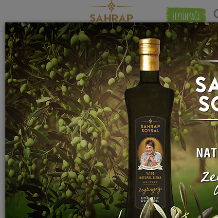
ZEYTİNYAĞI
"
koyun eti
" etiketiyle eşleşen (8) tarif
Eşleşmeye 
bulundu.