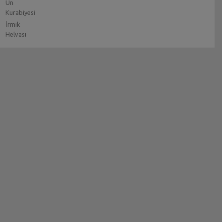
Un
Kurabiyesi
İrmik
Helvası