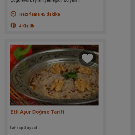
Çoğu evin bayram yemeğidir bu yahni.
Hazırlama 45 dakika
4 Kişilik
Etli Aşür Döğme Tarifi
Sahrap Soysal