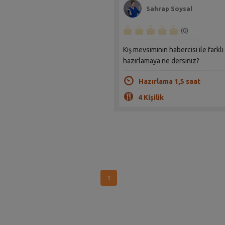
Sahrap Soysal
(0)
Kış mevsiminin habercisi ile farklı
hazırlamaya ne dersiniz?
Hazırlama 1,5 saat
4 Kişilik
1