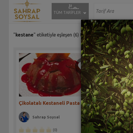
TÜM TARİFLER
"
kestane
" etiketiyle eşleşen (6) tarif bulundu.
Çikolatalı Kestaneli Pasta Tarifi
Kestanel
Sahrap Soysal
Sah
(0)