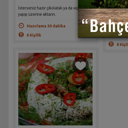
İsterseniz hazır çikolatalı ya da vişneli sos
yapıp üzerine aktarın.
Kestane, ha
tarifi. Misa
Hazırlama 30 dakika
6 Kişilik
Hazır
8 Kişil