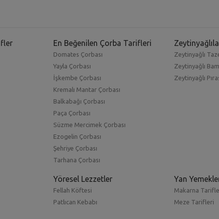
fler
En Beğenilen Çorba Tarifleri
Zeytinyağlıla
Domates Çorbası
Zeytinyağlı Taze
Yayla Çorbası
Zeytinyağlı Ba
İşkembe Çorbası
Zeytinyağlı Pıra
Kremalı Mantar Çorbası
Balkabağı Çorbası
Paça Çorbası
Süzme Mercimek Çorbası
Ezogelin Çorbası
Şehriye Çorbası
Tarhana Çorbası
Yöresel Lezzetler
Yan Yemekle
Fellah Köftesi
Makarna Tarifle
Patlıcan Kebabı
Meze Tarifleri