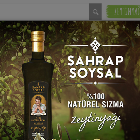
ZEYTİNYA
i Buhara Pilavı Tarifi
Kestaneli Mevlevi Pilav T
rap Soysal
Sahrap Soysal