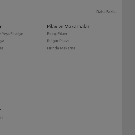
Daha Fazla..
r
Pilav ve Makarnalar
 Yeşil Fasulye
Pirinç Pilavı
mya
Bulgur Pilavı
sa
Fırında Makarna
r
ri