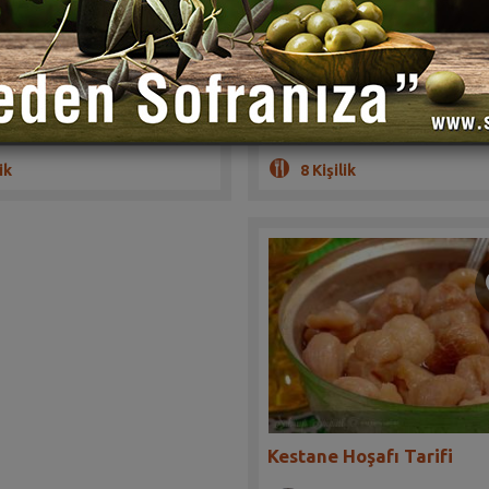
(1)
(2)
vuç ve soğanlı leziz bir pilav
Çok zengin bir etli pilav tarifi. Mis
firleriniz çok sevecek
bayılacak
lama 45 dakika
Hazırlama 30 dakika
ik
8 Kişilik
Kestane Hoşafı Tarifi