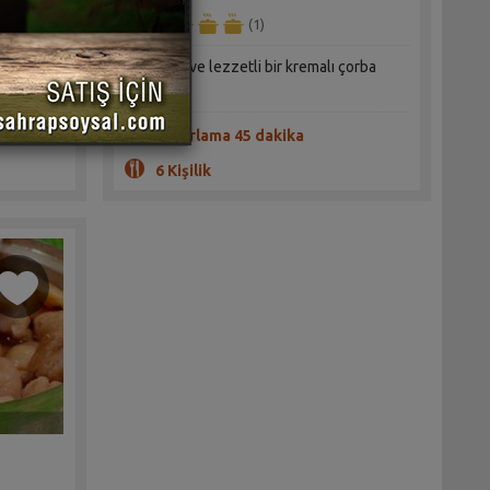
(1)
afirler
Çok farklı ve lezzetli bir kremalı çorba
tarifi
Hazırlama 45 dakika
6 Kişilik