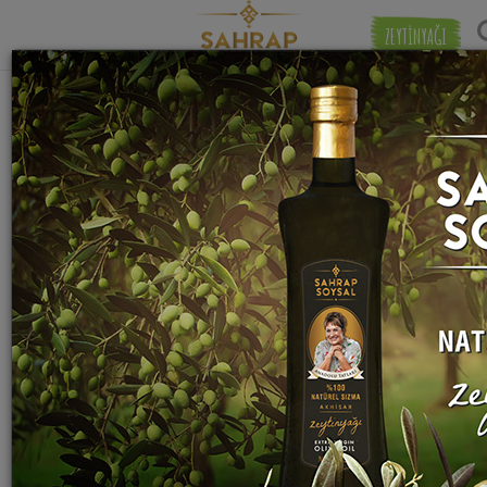
ZEYTİNYAĞI
"
taze kaymak
" etiketiyle eşleşen (6) tarif
Eşleşmeye 
bulundu.