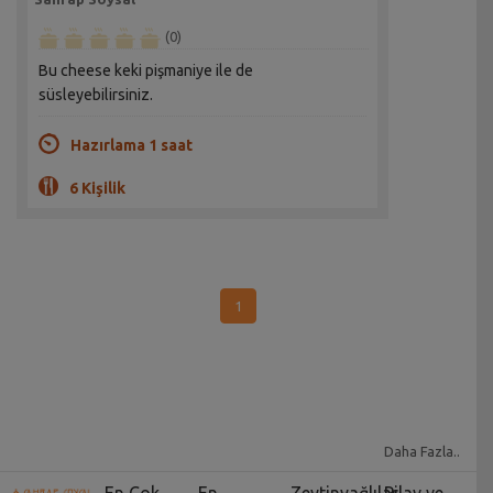
(0)
Bu cheese keki pişmaniye ile de
süsleyebilirsiniz.
Hazırlama 1 saat
6 Kişilik
1
Daha Fazla..
En Çok
En
Zeytinyağlılar
Pilav ve