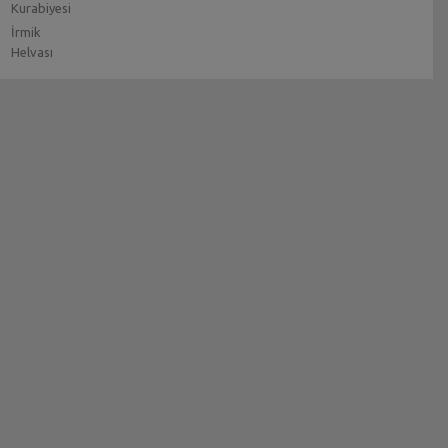
Kurabiyesi
İrmik
Helvası