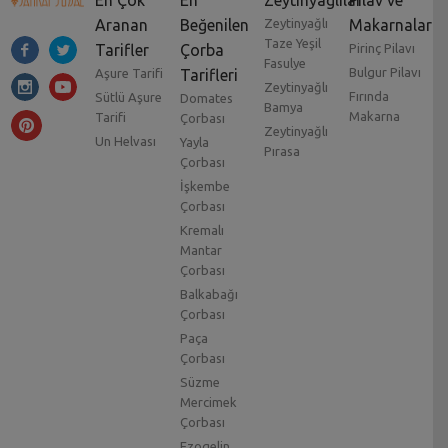
Aranan
Beğenilen
Zeytinyağlı
Makarnalar
Taze Yeşil
Tarifler
Çorba
Pirinç Pilavı
Fasulye
Bulgur Pilavı
Aşure Tarifi
Tarifleri
Zeytinyağlı
Fırında
Sütlü Aşure
Domates
Bamya
Makarna
Tarifi
Çorbası
Zeytinyağlı
Un Helvası
Yayla
Pırasa
Çorbası
İşkembe
Çorbası
Kremalı
Mantar
Çorbası
Balkabağı
Çorbası
Paça
Çorbası
Süzme
Mercimek
Çorbası
Ezogelin