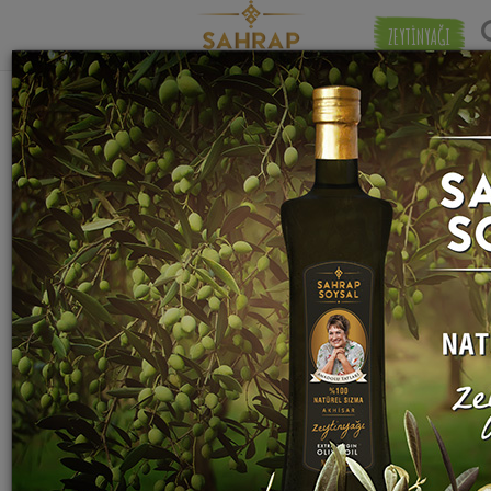
ZEYTİNYAĞI
"
kadayıf
" etiketiyle eşleşen (7) tarif
Eşleşmeye 
bulundu.