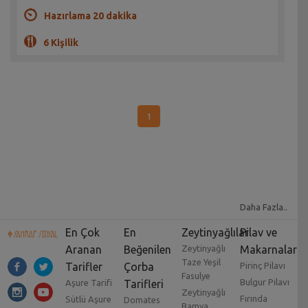
Hazırlama 20 dakika
6 Kişilik
1
Daha Fazla..
En Çok
En
Zeytinyağlılar
Pilav ve
Aranan
Beğenilen
Zeytinyağlı
Makarnalar
Taze Yeşil
Tarifler
Çorba
Pirinç Pilavı
Fasulye
Bulgur Pilavı
Aşure Tarifi
Tarifleri
Zeytinyağlı
Fırında
Sütlü Aşure
Domates
Bamya