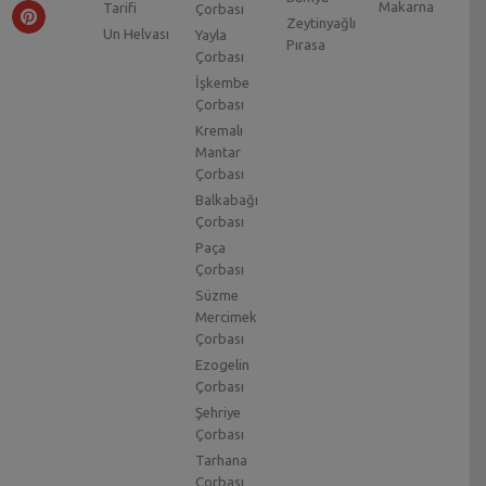
Makarna
Tarifi
Çorbası
Zeytinyağlı
Un Helvası
Yayla
Pırasa
Çorbası
İşkembe
Çorbası
Kremalı
Mantar
Çorbası
Balkabağı
Çorbası
Paça
Çorbası
Süzme
Mercimek
Çorbası
Ezogelin
Çorbası
Şehriye
Çorbası
Tarhana
Çorbası