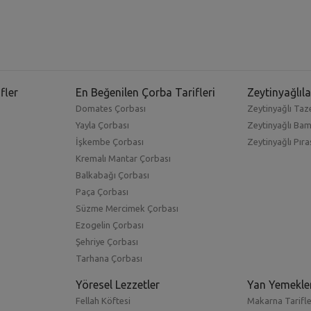
fler
En Beğenilen Çorba Tarifleri
Zeytinyağlıla
Domates Çorbası
Zeytinyağlı Taze
Yayla Çorbası
Zeytinyağlı Ba
İşkembe Çorbası
Zeytinyağlı Pıra
Kremalı Mantar Çorbası
Balkabağı Çorbası
Paça Çorbası
Süzme Mercimek Çorbası
Ezogelin Çorbası
Şehriye Çorbası
Tarhana Çorbası
Yöresel Lezzetler
Yan Yemekle
Fellah Köftesi
Makarna Tarifle