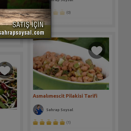
(0)
rifi
Asmalımescit Pilakisi Tarifi
Sahrap Soysal
(1)