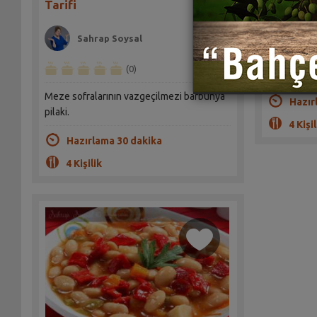
Tarifi
Sahrap Soysal
Rize'nin m
(0)
tarifi
Meze sofralarının vazgeçilmezi barbunya
Hazır
pilaki.
4 Kişil
Hazırlama 30 dakika
4 Kişilik