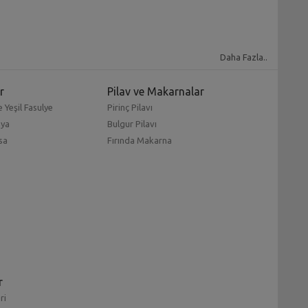
Daha Fazla..
r
Pilav ve Makarnalar
 Yeşil Fasulye
Pirinç Pilavı
mya
Bulgur Pilavı
sa
Fırında Makarna
r
ri