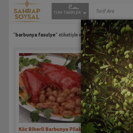
TÜM TARİFLER
"
barbunya fasulye
" etiketiyle eşleşen (7) tarif bulundu.
Çuhala -
Kavurmas
Köz Biberli Barbunya Pilaki
Sah