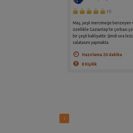
(1)
Maş, yeşil mercimeğe benzeyen 
özellikle Gaziantep’te çorbası ço
bir çeşit bakliyattır. Şimdi sıra lezi
salatasını yapmakta.
Hazırlama 20 dakika
8 Kişilik
1