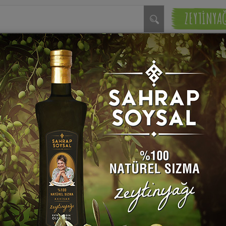
ZEYTİNYA
 Lahanalı Hemşin
Ezme Fasulye Tarifi
ı Tarifi
Sahrap Soysal
rap Soysal