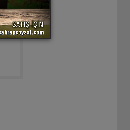
uk pişer.
iştiği
an ocaktan
meğe salça