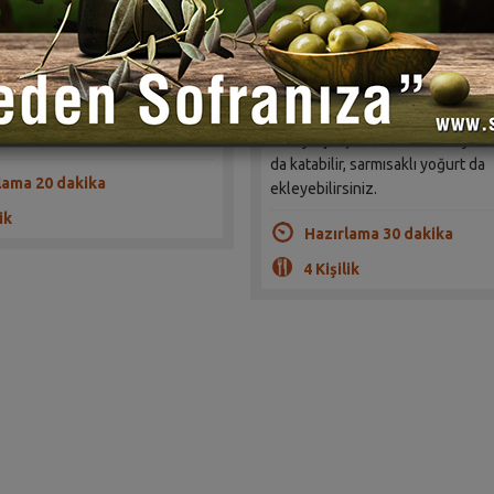
(0)
(0)
Yerelması havuçtan çok daha çab
çok çabuk pişen ve neredeyse
Hatta patatesten de daha çabuk p
eyen bir sebzedir. Hafif tatlı
olur. Bu yüzden, fazla dağılmad
 ayrıca şeker de katılmaz.
almaya çalışın. Isterseniz bu ye
da katabilir, sarmısaklı yoğurt da
lama 20 dakika
ekleyebilirsiniz.
ik
Hazırlama 30 dakika
4 Kişilik