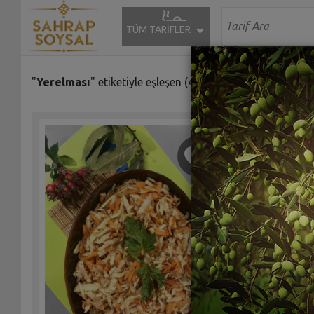
TÜM TARİFLER
"
Yerelması
" etiketiyle eşleşen (4) tarif bulundu.
Sevil'in 
Tarifi
Sah