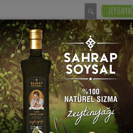
ZEYTİNYA
Zeytinyağlı Yer Elması
Ildız Kökü Tarifi
Sahrap Soysal
rap Soysal