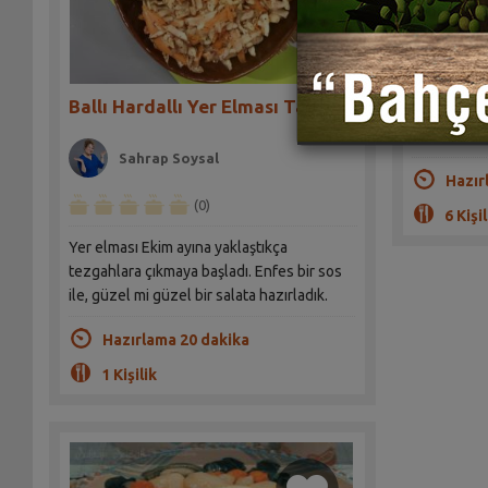
Yerelması 
Ballı Hardallı Yer Elması Tarifi
hiç su çekm
olduğu için
Sahrap Soysal
Hazır
(0)
6 Kişil
Yer elması Ekim ayına yaklaştıkça
tezgahlara çıkmaya başladı. Enfes bir sos
ile, güzel mi güzel bir salata hazırladık.
Hazırlama 20 dakika
1 Kişilik